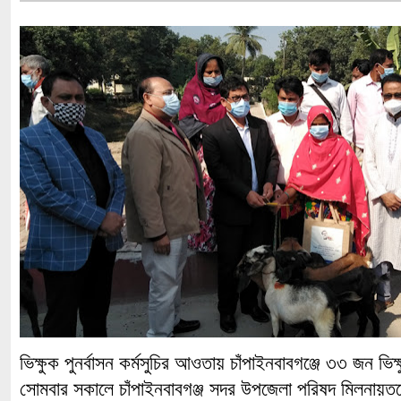
ভিক্ষুক পুনর্বাসন কর্মসুচির আওতায় চাঁপাইনবাবগঞ্জে ৩৩ জন ভি
সোমবার সকালে চাঁপাইনবাবগঞ্জ সদর উপজেলা পরিষদ মিলনায়তন