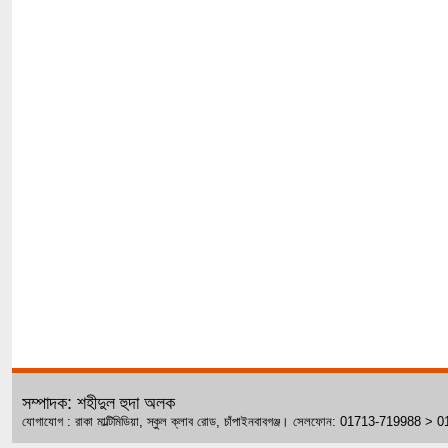
সম্পাদক: শহীদুল হুদা অলক
যোগাযোগ : রাকা মাল্টিমিডিয়া, স্কুল ক্লাব রোড, চাঁপাইনবাবগঞ্জ। সেলফোন: 01713-