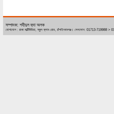
সম্পাদক: শহীদুল হুদা অলক
যোগাযোগ : রাকা মাল্টিমিডিয়া, স্কুল ক্লাব রোড, চাঁপাইনবাবগঞ্জ। সেলফোন: 01713-