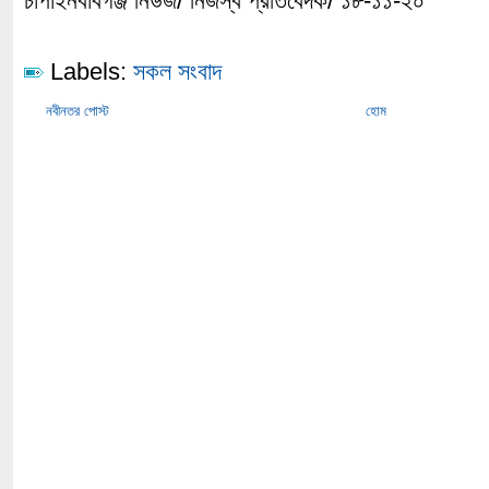
চাঁপাইনবাবগঞ্জ নিউজ/ নিজস্ব প্রতিবেদক/ ১৮-১১-২০
Labels:
সকল সংবাদ
নবীনতর পোস্ট
হোম