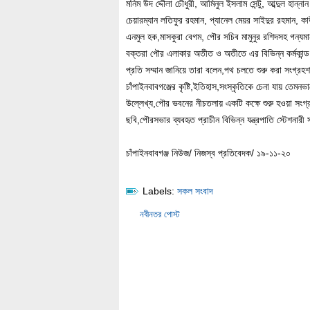
মনিম উদ দ্দৌলা চৌধুরী, আমিনুল ইসলাম সেন্টু, আব্দুল হা
চেয়ারম্যান লতিফুর রহমান, প্যানেল মেয়র সাইদুর রহমান, ক
এনমুল হক,মাসকুরা বেগম, পৌর সচিব মামুনুর রশিদসহ গন্যমান্
বক্তরা পৌর এলাকার অতীত ও অতীতে এর বিভিন্ন কর্মকান্ড
প্রতি সম্মান জানিয়ে তারা বলেন,পথ চলতে শুরু করা সংগ্
চাঁপাইনবাবগঞ্জের কৃষ্টি,ইতিহাস,সংস্কৃতিকে চেনা যায় তেম
উল্লেখ্য,পৌর ভবনের নীচতলায় একটি কক্ষে শুরু হওয়া সংগ্রহ
ছবি,পৌরসভার ব্যবহৃত প্রাচীন বিভিন্ন যন্ত্রপাতি স্টেশনারী 
চাঁপাইনবাবগঞ্জ নিউজ/ নিজস্ব প্রতিবেদক/ ১৯-১১-২০
Labels:
সকল সংবাদ
নবীনতর পোস্ট