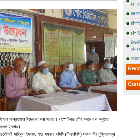
বিএন
নাচোল
চাঁপা
চাঁপা
নিরবচ
মানবব
ভারত 
Reco
Curr
তিহ্যর সংগ্রহশালা উদ্বোধন করা হয়েছে। বৃহস্পতিবার পৌর ভবনে এক অনুষ্ঠানে
 নজরুল ইসলাম।
হী প্রকৌশলী সাদিকুল ইসলাম, শহর সমন্বয় কমিটি (টিএলসিসি) সদস্য বীর মুক্তিযোদ্ধা