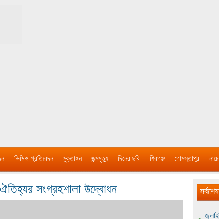
দন
ভিডিও প্রতিবেদন
মুক্তাঙ্গন
জন্মমৃত্যু
দিনের ছবি
শিবগঞ্জ
গোমস্তাপুর
নাচে
 ঐতিহ্যর সংগ্রহশালা উদ্বোধন
সর্বশেষ
জুলাই