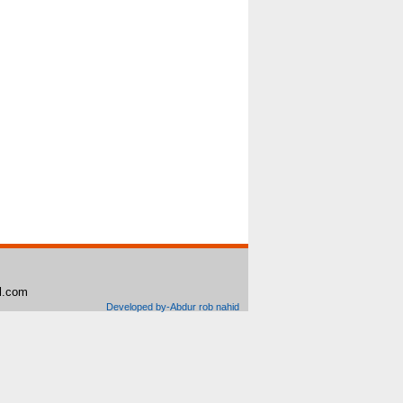
il.com
Developed by-Abdur rob nahid