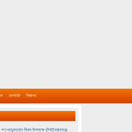
াল
ভোলাহাট
বিজ্ঞাপন
 গণ-অভ্যুত্থান দিবস উপলক্ষে চাঁপাইনবাবগঞ্জে