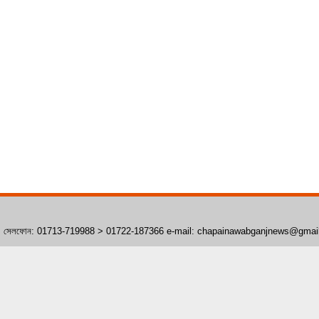
াঁপাইনবাবগঞ্জ। সেলফোন: 01713-719988 > 01722-187366 e-mail: chapainawabganjnews@gma