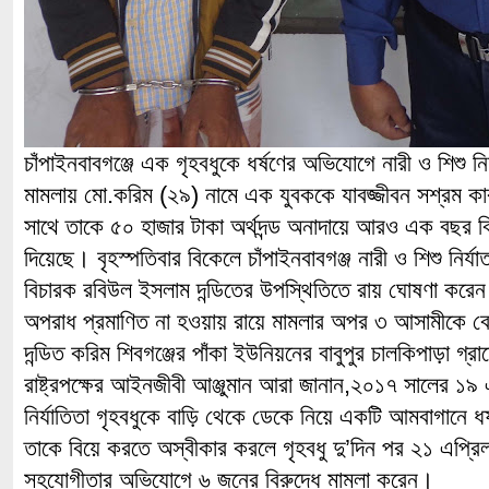
চাঁপাইনবাবগঞ্জে এক গৃহবধুকে ধর্ষণের অভিযোগে নারী ও শিশু 
মামলায় মো.করিম (২৯) নামে এক যুবককে যাবজ্জীবন সশ্রম ক
সাথে তাকে ৫০ হাজার টাকা অর্থদন্ড অনাদায়ে আরও এক বছর বি
দিয়েছে। বৃহস্পতিবার বিকেলে চাঁপাইনবাবগঞ্জ নারী ও শিশু নির্য
বিচারক রবিউল ইসলাম দন্ডিতের উপস্থিতিতে রায় ঘোষণা করে
অপরাধ প্রমাণিত না হওয়ায় রায়ে মামলার অপর ৩ আসামীকে 
দন্ডিত করিম শিবগঞ্জের পাঁকা ইউনিয়নের বাবুপুর চালকিপাড়া গ্
রাষ্ট্রপক্ষের আইনজীবী আঞ্জুমান আরা জানান,২০১৭ সালের ১৯ 
নির্যাতিতা গৃহবধুকে বাড়ি থেকে ডেকে নিয়ে একটি আমবাগানে 
তাকে বিয়ে করতে অস্বীকার করলে গৃহবধু দু’দিন পর ২১ এপ্রিল শ
সহযোগীতার অভিযোগে ৬ জনের বিরুদ্ধে মামলা করেন।