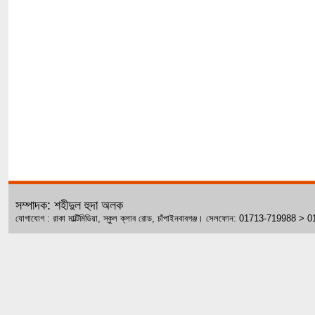
সম্পাদক: শহীদুল হুদা অলক
যোগাযোগ : রাকা মাল্টিমিডিয়া, স্কুল ক্লাব রোড, চাঁপাইনবাবগঞ্জ। সেলফোন: 01713-