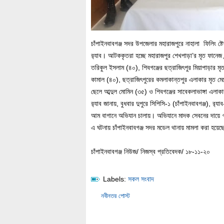
চাঁপাইনবাবগঞ্জ সদর উপজেলার মহারাজপুরে নাহালা ফিলিং 
র‌্যাব। আটককৃতরা হচ্ছে মহারাজপুর শেখপাড়া’র মৃত ফানেজ
তরিকুল ইসলাম (৪০), শিবগঞ্জের ছত্রাজিৎপুর মিয়াপাড়ার মৃত
কামাল (৪০), ছত্রাজিৎপুরের কমলাকান্তপুর এলাকার মৃত মেহে
ছেলে আব্দুল মোমিন (৩৫) ও শিবগঞ্জের সাবেকলাভাঙ্গা এলাক
র‌্যাব জানায়, বুধবার দুপুরে সিপিসি-১ (চাঁপাইনবাবগঞ্জ),
আম বাগানে অভিযান চালায়। অভিযানে মাদক সেবনের দায়ে ৭
এ ঘটনায় চাঁপাইনবাবগঞ্জ সদর মডেল থানায় মামলা করা হয়েছ
চাঁপাইনবাবগঞ্জ নিউজ/ নিজস্ব প্রতিবেদক/ ১৮-১১-২০
Labels:
সকল সংবাদ
নবীনতর পোস্ট