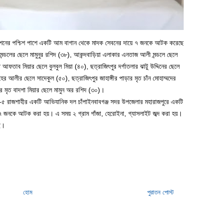
ষ্টেশনের পশ্চিশ পাশে একটি আম বাগান থেকে মাদক সেবনের দায়ে ৭ জনকে আটক করেছে
 মন্ডলের ছেলে মামুনুর রশিদ (৩৮), আকন্দবাড়িয়া এলাকার এনতাজ আলী মন্ডলে ছেলে
 আফতাব মিয়ার ছেলে বুলবুল মিয়া (৪০), ছত্রাজিৎপুর দর্গাতলার ঝাটু উদ্দিনের ছেলে
র আলীর ছেলে সাদেকুল (৫০), ছত্রাজিৎপুর জাহাঙ্গীর পাড়ার মৃত চাঁন মোহাম্মদের
ার মৃত বাদশা মিয়ার ছেলে মামুন অর রশিদ (৩০)।
 র‌্যাব-৫ রাজশাহীর একটি আভিযানিক দল চাঁপাইনবাবগঞ্জ সদর উপজেলার মহারাজপুরে একটি
 জনকে আটক করা হয়। এ সময় ২ গ্রাম গাঁজা, হেরোইনা, গ্যাসলাইট জব্দ করা হয়।
ে।
হোম
পুরাতন পোস্ট