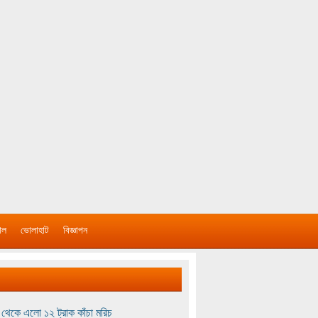
াল
ভোলাহাট
বিজ্ঞাপন
থেকে এলো ১২ ট্রাক কাঁচা মরিচ