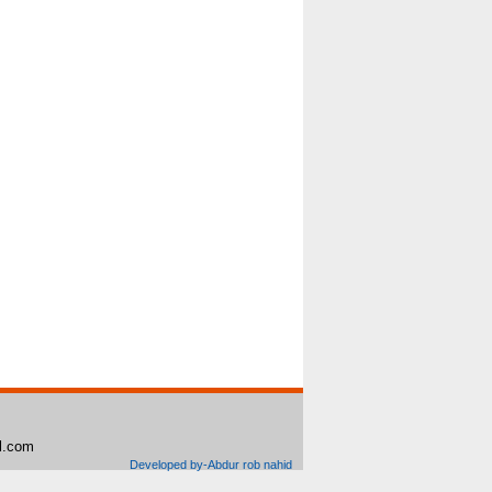
il.com
Developed by-Abdur rob nahid