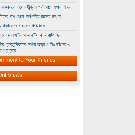
 রহমানকে নিয়ে কটূক্তির প্রতিবাদে মশাল মিছিল
ইনের পাশ থেকে অর্ধগলিত মরদেহ উদ্ধার
ইনবাবগঞ্জে জামায়াতের গণমিছিল
্তে ২৬ লাখ টাকার ভারতীয় গাড়ি পার্টস জব্দ
ির প্রস্তুতিকালে দেশীয় অস্ত্র ও সিএনজিসহ ৩
 গ্রেপ্তার
mment to Your Friends
ent Views