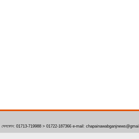
াঁপাইনবাবগঞ্জ। সেলফোন: 01713-719988 > 01722-187366 e-mail: chapainawabganjnews@gma