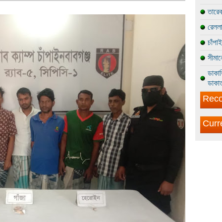
তারেক
রেললা
চাঁপা
সীমান
ডাকাত
ডাকাত
Reco
Curr