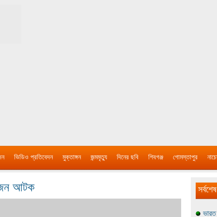
দন
ভিডিও প্রতিবেদন
মুক্তাঙ্গন
জন্মমৃত্যু
দিনের ছবি
শিবগঞ্জ
গোমস্তাপুর
নাচে
৭ জন আটক
সর্বশেষ
ভারত 