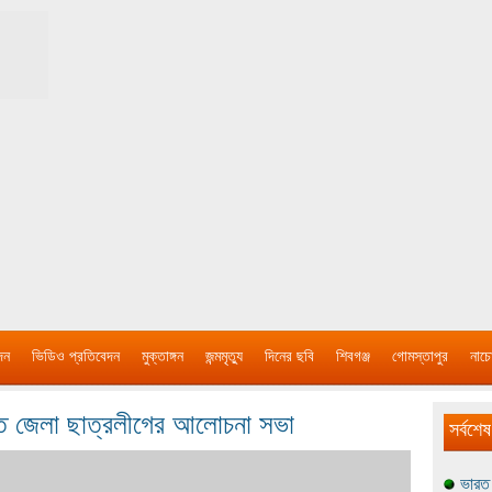
দন
ভিডিও প্রতিবেদন
মুক্তাঙ্গন
জন্মমৃত্যু
দিনের ছবি
শিবগঞ্জ
গোমস্তাপুর
নাচে
ীতে জেলা ছাত্রলীগের আলোচনা সভা
সর্বশেষ
ভারত 