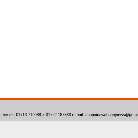
াঁপাইনবাবগঞ্জ। সেলফোন: 01713-719988 > 01722-187366 e-mail: chapainawabganjnews@gma