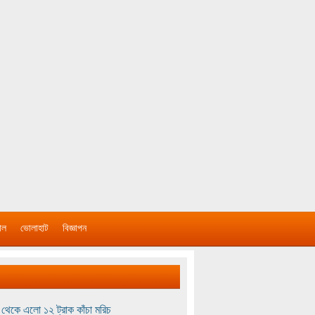
াল
ভোলাহাট
বিজ্ঞাপন
থেকে এলো ১২ ট্রাক কাঁচা মরিচ