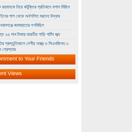
 রহমানকে নিয়ে কটূক্তির প্রতিবাদে মশাল মিছিল
ইনের পাশ থেকে অর্ধগলিত মরদেহ উদ্ধার
ইনবাবগঞ্জে জামায়াতের গণমিছিল
্তে ২৬ লাখ টাকার ভারতীয় গাড়ি পার্টস জব্দ
ির প্রস্তুতিকালে দেশীয় অস্ত্র ও সিএনজিসহ ৩
 গ্রেপ্তার
mment to Your Friends
ent Views