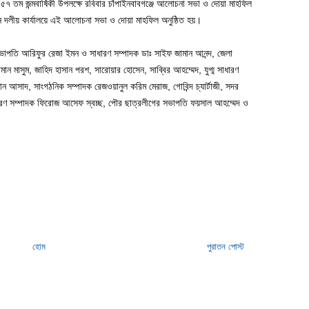
ের ৫৭ তম জন্মবার্ষিকী উপলক্ষে রবিবার চাঁপাইনবাবগঞ্জে আলোচনা সভা ও দোয়া মাহফিল
 দলীয় কার্যালয়ে এই আলোচনা সভা ও দোয়া মাহফিল অনুষ্ঠিত হয়।
সভাপতি আরিফুর রেজা ইমন ও সাধারণ সম্পাদক ডাঃ সাইফ জামান আনন্দ, জেলা
ান মাসুম, জাহিদ হাসান পরশ, সারোয়ার হোসেন, সাব্বির আহম্মেদ, যুগ্ম সাধারণ
ান আসাদ, সাংগঠনিক সম্পাদক রেজওয়ানুল করিম মেরাজ, গোবিন্দ চ্যার্টাজী, সদর
ারণ সম্পাদক ফিরোজ আসেফ স্বচ্ছ, পৌর ছাত্রলীগের সভাপতি ফয়সাল আহম্মেদ ও
হোম
পুরাতন পোস্ট