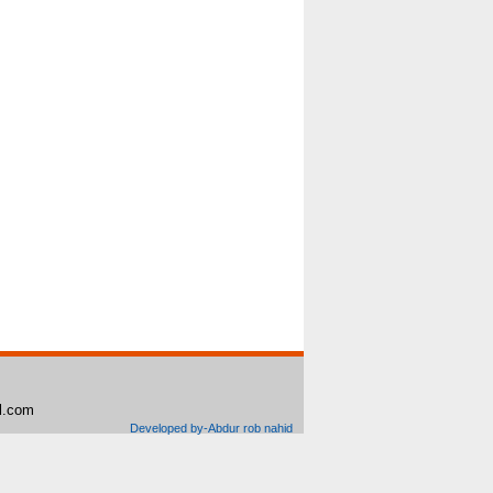
il.com
Developed by-Abdur rob nahid