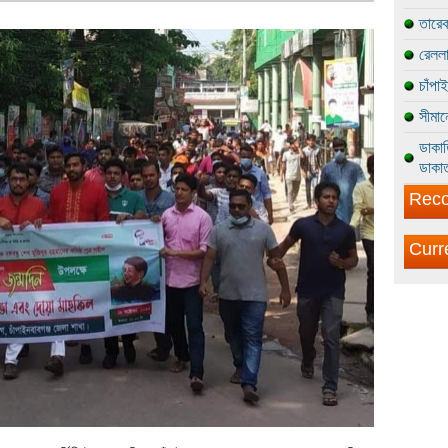
তারেক
রেললা
চাঁপা
সীমান
ডাকাত
ডাকাত
Reco
Curr