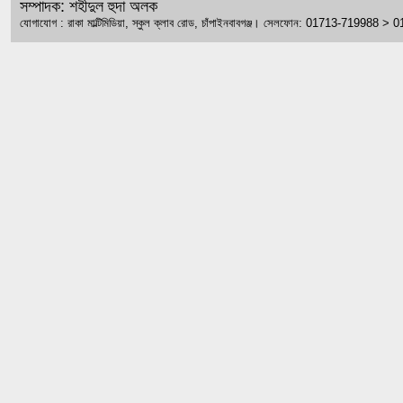
সম্পাদক: শহীদুল হুদা অলক
যোগাযোগ : রাকা মাল্টিমিডিয়া, স্কুল ক্লাব রোড, চাঁপাইনবাবগঞ্জ। সেলফোন: 01713-