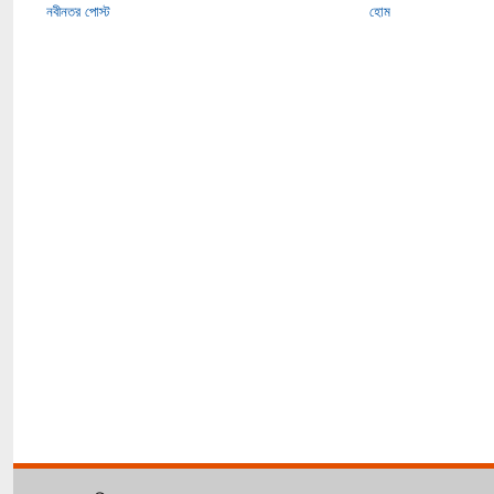
নবীনতর পোস্ট
হোম