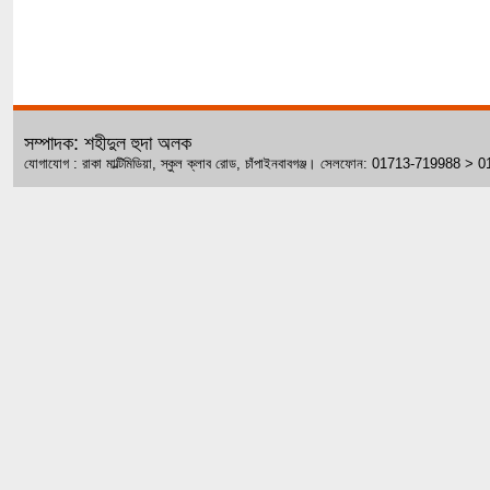
সম্পাদক: শহীদুল হুদা অলক
যোগাযোগ : রাকা মাল্টিমিডিয়া, স্কুল ক্লাব রোড, চাঁপাইনবাবগঞ্জ। সেলফোন: 01713-