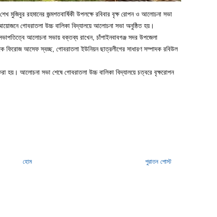
শেখ মুজিবুর রহমানের জন্মশতবার্ষিকী উপলক্ষে রবিবার বৃক্ষ রোপন ও আলোচনা সভা
আয়োজনে গোবরাতলা উচ্চ বালিকা বিদ্যালয়ে আলোচনা সভা অনুষ্ঠিত হয়।
াপতিত্বে আলোচনা সভায় বক্তব্য রাখেন, চাঁপাইনবাবগঞ্জ সদর উপজেলা
াদক ফিরোজ আসেফ স্বচ্ছ, গোবরাতলা ইউনিয়ন ছাত্রলীগের সাধারণ সম্পাদক রবিউল
 করা হয়। আলোচনা সভা শেষে গোবরাতলা উচ্চ বালিকা বিদ্যালয়ে চত্বরে বৃক্ষরোপন
হোম
পুরাতন পোস্ট