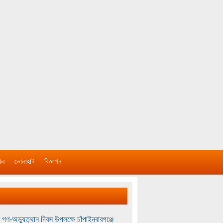
াল
ভোলাহাট
বিজ্ঞাপন
 গণ-অভ্যুত্থান দিবস উপলক্ষে চাঁপাইনবাবগঞ্জে