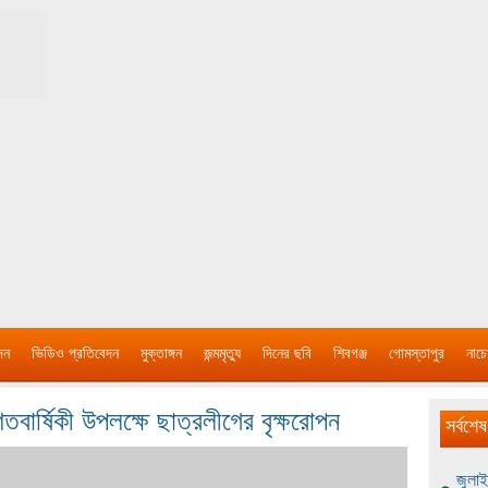
দন
ভিডিও প্রতিবেদন
মুক্তাঙ্গন
জন্মমৃত্যু
দিনের ছবি
শিবগঞ্জ
গোমস্তাপুর
নাচে
মশতবার্ষিকী উপলক্ষে ছাত্রলীগের বৃক্ষরোপন
সর্বশেষ
জুলাই