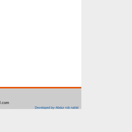
il.com
Developed by-Abdur rob nahid