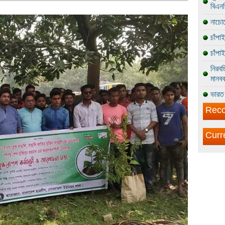
বিএন
নাচোল
চাঁপা
চাঁপা
নিরবচ
মানবব
ভারত 
Reco
Curr