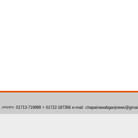
াঁপাইনবাবগঞ্জ। সেলফোন: 01713-719988 > 01722-187366 e-mail: chapainawabganjnews@gma