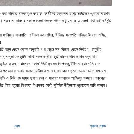
সহ ৫ দফা দাবিতে মানববন্ধন করেছে ফার্মাসিউটিক্যালস রিপ্রেজেন্টটিভস এ্যাসোসিয়েশন
খা। গতকাল সোমবার সকালে জেলা শহরের শহীদ সাটু হল মোড়ে জেলা শাখা এই কর্মসূচি
জ জেলা ফারিয়া'র সভাপতি নাসিরুল হক নাসির, সিনিয়র সভাপতি তহিদুল ইসলাম শহিদ,
।
রি নতুন বেতন স্কেল অনুযায়ী ৭ ম গ্রেড সমপরিমাণ বেতন নির্ধারণ, চাকুরীর
 প্রদান,সাপ্তাহিক ছুটির সাথে সকল জাতীয় ছুটিভোগের দাবি জানান বক্তারা।
ুষ্ঠিত হয়েছে। বাংলাদেশ ফার্মাসিউটিক্যালস রিপ্রেজেন্টেটিভস অ্যাসোসিয়েশন
জনে গতকাল সোমবার সকাল ১০টায় নাচোল হাসপাতাল সড়কে মানববন্ধন ও সমাবেশ
ভাপতি এ কিউ এম মাসুদ হাসান রানা ও সাধারণ সম্পাদক আজিজুর রহমান। বক্তারা
 নিরাপত্তার নিশ্চয়তা বিধানসহ একটি সুনির্দিষ্ট নীতিমালা প্রণয়নের দাবি জানান।
হোম
পুরাতন পোস্ট