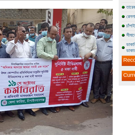
তারেক
রেললা
চাঁপা
সীমান
ডাকাত
ডাকাত
Reco
Curr