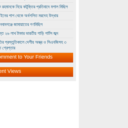
 রহমানকে নিয়ে কটূক্তির প্রতিবাদে মশাল মিছিল
ইনের পাশ থেকে অর্ধগলিত মরদেহ উদ্ধার
ইনবাবগঞ্জে জামায়াতের গণমিছিল
্তে ২৬ লাখ টাকার ভারতীয় গাড়ি পার্টস জব্দ
ির প্রস্তুতিকালে দেশীয় অস্ত্র ও সিএনজিসহ ৩
 গ্রেপ্তার
mment to Your Friends
ent Views