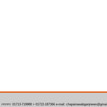
াঁপাইনবাবগঞ্জ। সেলফোন: 01713-719988 > 01722-187366 e-mail: chapainawabganjnews@gma