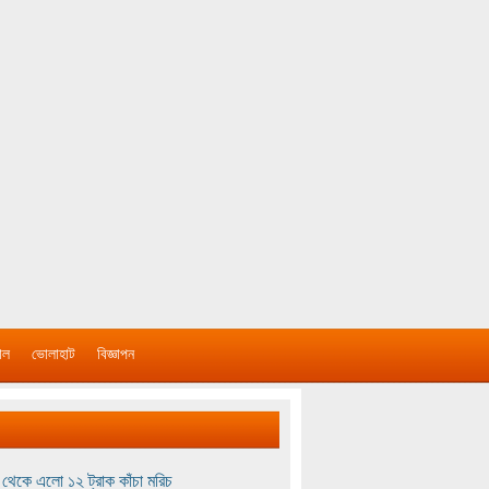
াল
ভোলাহাট
বিজ্ঞাপন
থেকে এলো ১২ ট্রাক কাঁচা মরিচ