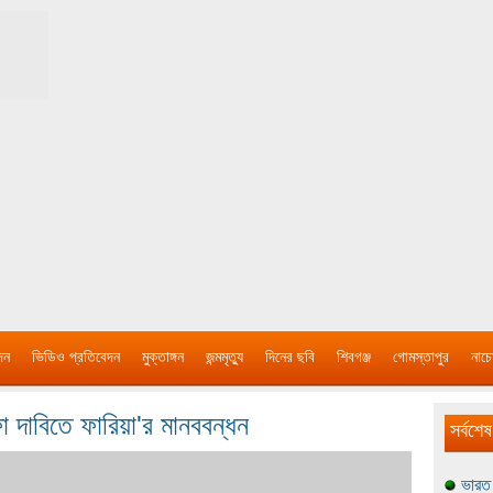
দন
ভিডিও প্রতিবেদন
মুক্তাঙ্গন
জন্মমৃত্যু
দিনের ছবি
শিবগঞ্জ
গোমস্তাপুর
নাচে
দফা দাবিতে ফারিয়া'র মানববন্ধন
সর্বশেষ
ভারত 