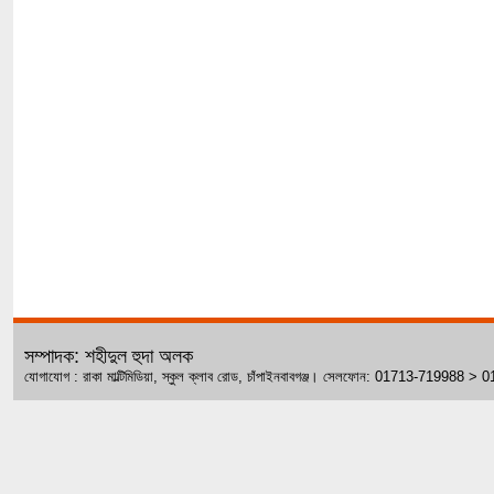
সম্পাদক: শহীদুল হুদা অলক
যোগাযোগ : রাকা মাল্টিমিডিয়া, স্কুল ক্লাব রোড, চাঁপাইনবাবগঞ্জ। সেলফোন: 01713-