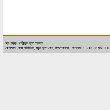
সম্পাদক: শহীদুল হুদা অলক
যোগাযোগ : রাকা মাল্টিমিডিয়া, স্কুল ক্লাব রোড, চাঁপাইনবাবগঞ্জ। সেলফোন: 01713-