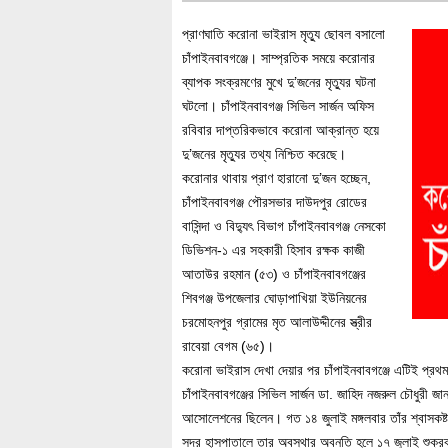
প্রাণঘাতি করোনা ভাইরাস মৃত্যু ছোবল বসালো
চাঁপাইনবাবগঞ্জে। সাম্প্রতিক সময়ে করোনার
ব্যাপক সংক্রমণের মুখে দু’জনের মৃত্যুর ঘটনা
ঘটলো। চাঁপাইনবাবগঞ্জ সিভিল সার্জন অফিস
রবিবার দাপ্তরিকভাবে করোনা আক্রান্ত হয়ে
দু’জনের মৃত্যুর তথ্য নিশ্চিত করেছে।
করোনার থাবায় প্রাণ হারানো দু’জন হচ্ছেন,
চাঁপাইনবাবগঞ্জ পৌরসভার দাউদপুর রোডের
বাসিন্দা ও বিদ্যুৎ বিভাগ চাঁপাইনবাবগঞ্জ নেসকো
ডিভিশন-১ এর সহকারী হিসাব রক্ষক কাজী
আতাউর রহমান (৫৩) ও চাঁপাইনবাবগঞ্জের
শিবগঞ্জ উপজেলার ঘোড়াপাখিয়া ইউনিয়নের
চরমোহনপুর গ্রামের মৃত আলাউদ্দীনের স্ত্রীর
রাবেয়া বেগম (৬৫)।
করোনা ভাইরাস দেখা দেয়ার পর চাঁপাইনবাবগঞ্জে এটিই প্রথম
চাঁপাইনবাবগঞ্জের সিভিল সার্জন ডা. জাহিদ নজরুল চৌধুর
আসোলেশনের ছিলেন। গত ১৪ জুলাই মঙ্গলবার তাঁর শ্বাসকষ্ট
সদর হাসপাতালে তার অবস্থার অবনতি হলে ১৭ জুলাই শুক্র