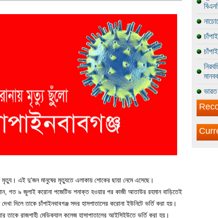
বিএন
নাচোল
চাঁপা
চাঁপা
নিরবচ
মানবব
ভারত 
Reco
Curr
 মৃত্যু। এই দু’জন মানুষের মৃত্যুতে এলাকায় শোকের ছায়া নেমে এসেছে।
ী জানান, গত ৯ জুলাই করোনা পজেটিভ শনাক্ত হওয়ার পর কাজী আতাউর রহমান বাড়িতেই
 দেখা দিলে তাকে চাঁপাইনবাবগঞ্জ সদর হাসপাতালের করোনা ইউনিটে ভর্তি করা হয়।
বার তাকে রাজশাহী মেডিক্যাল কলেজ হাসাপাতালের আইসিইউতে ভর্তি করা হয়।