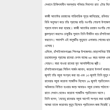
সেখানে চিকিৎসাধীন অবস্থায় শনিবার দিবাগত রাত ২টার দিক
কাজী আতাউর রহমানের পারিবারিক সূত্র জানিয়েছে, রবিবার তাঁ
বিধি অনুসরণ করে তাঁর গ্রামের বাড়ি নওগাঁর পোরশা উপজেল
গ্রামে দাফন করা হয়েছে। কাজী আতাউর রহমান নওগাঁর পো
জন্মগ্রহণ করলেও চাকুরীর সুবাদে তিনি দীর্ঘদিন ধরে চাঁপাইনব
করতেন। সদালপি এই মানুষটির মৃত্যুতে এলাকায় শোকের ছায়
এসেছে।
এদিকে, চাঁপাইনবাবগঞ্জের শিবগঞ্জ উপজেলার ঘোড়াপাখিয়া ই
চরমোহনপুর গ্রামের রাবেয়া বেগম নামের ৬৫ বছর বয়স্ক এক 
গেছেন। মারা যাওয়া রাবেয়া মৃত আলাউদ্দীনের স্ত্রী।
চাঁপাইনবাবগঞ্জের সিভিল সার্জন জানান, করোনা উপসর্গ থাকা
জুলাই তাঁর নমুনা সংগ্রহ করা হয় এবং ১৩ জুলাই তিনি মৃত্য
রাবেয়ার নমুনা করোনা পজেটিভ হিসেবে ১৬ জুলাই প্রতিবে
অধিকতর নিশ্চিত হওয়ার জন্য আবারও নমুনা ঢাকায় পাঠানো
রাতে সেখান থেকেও করোনা পজেটিভ প্রতিবেদন আসে।
তিনি বলেন, ‘যেহেতু রাবেয়ার নমুনা আগেই সংগ্রহ করা হয়ে
আমরা তাকে করোনায় মৃত্যু হিসেবে প্রতিবেদন জমা দিয়েছি’