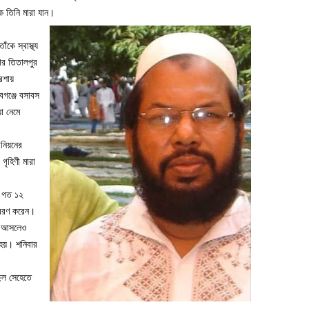
ে তিনি মারা যান।
কে স্বাস্থ্য
ার তিতালপুর
রশায়
াবগঞ্জে বসাবস
া নেমে
উনিয়নের
গৃহিণী মারা
য় গত ১২
ু বরণ করেন।
দন আসলেও
 হয়। শনিবার
ছিল সেহেতে
।