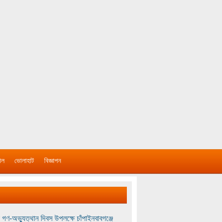
াল
ভোলাহাট
বিজ্ঞাপন
 গণ-অভ্যুত্থান দিবস উপলক্ষে চাঁপাইনবাবগঞ্জে