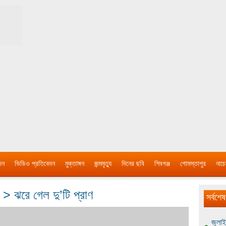
দন
ভিডিও প্রতিবেদন
মুক্তাঙ্গন
জন্মমৃত্যু
দিনের ছবি
শিবগঞ্জ
গোমস্তাপুর
নাচে
জ > ঝরে গেল দু’টি প্রাণ
সর্বশেষ
জুলাই