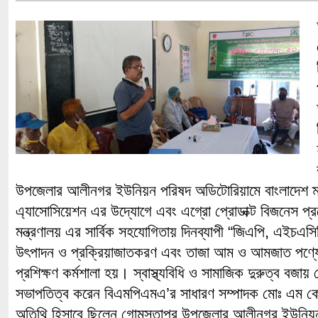
উপজেলার আলীনগর ইউনিয়ন পরিষদ অডিটোরিয়ামে বাংলাদেশ ম্যাং
এ্যাসোসিয়েশন এর উদ্যোগে এবং এগ্রো প্রোডাক্ট বিজনেস প্রম
মন্ত্রণালয় এর সার্বিক সহযোগিতায় দিনব্যাপী “জিএপি, এইচএস
উৎপাদন ও প্রক্রিয়াজাতকরণ এবং তাজা আম ও আমজাত পণ্যের 
প্রশিক্ষণ কর্মশালা হয়। স্বাস্থ্যবিধি ও সামাজিক দুরুত্ব বজায় র
সভাপতিত্ব করেন বিএমপিএমএ’র সাধারণ সম্পাদক মোঃ এম কোর
অতিথি হিসাবে ছিলেন গোমস্তাপুর উপজেলার আলীনগর ইউনিয়ন 