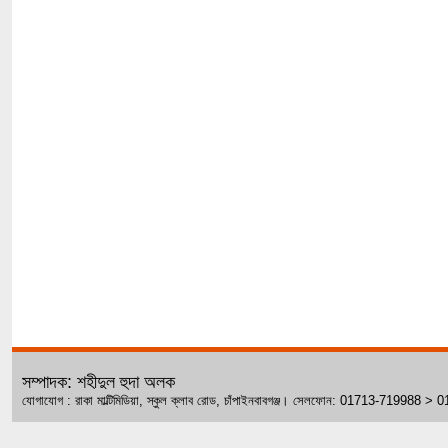
সম্পাদক: শহীদুল হুদা অলক
যোগাযোগ : রাকা মাল্টিমিডিয়া, স্কুল ক্লাব রোড, চাঁপাইনবাবগঞ্জ। সেলফোন: 01713-