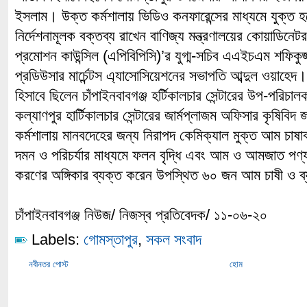
ইসলাম। উক্ত কর্মশালায় ভিডিও কনফারেন্সের মাধ্যমে যুক্ত হ
নির্দেশনামূলক বক্তব্য রাখেন বাণিজ্য মন্ত্রণালয়ের কোয়াডিনেট
প্রমোশন কাউন্সিল (এপিবিপিসি)’র যুগ্ম-সচিব এএইচএম শফিকুজ
প্রডিউসার মার্চেন্টস এ্যাসোসিয়েশনের সভাপতি আব্দুল ওয়াহেদ
হিসাবে ছিলেন চাঁপাইনবাবগঞ্জ হর্টিকালচার সেন্টারের উপ-পরিচ
কল্যাণপুর হার্টিকালচার সেন্টারের জার্মপ্লাজম অফিসার কৃষিবি
কর্মশালায় মানবদেহের জন্য নিরাপদ কেমিক্যাল মুক্ত আম চা
দমন ও পরিচর্যার মাধ্যমে ফলন বৃদ্ধি এবং আম ও আমজাত পণ্য 
করণের অঙ্গিকার ব্যক্ত করেন উপস্থিত ৬০ জন আম চাষী ও ব্য
চাঁপাইনবাবগঞ্জ নিউজ/ নিজস্ব প্রতিবেদক/ ১১-০৬-২০
Labels:
গোমস্তাপুর
,
সকল সংবাদ
নবীনতর পোস্ট
হোম