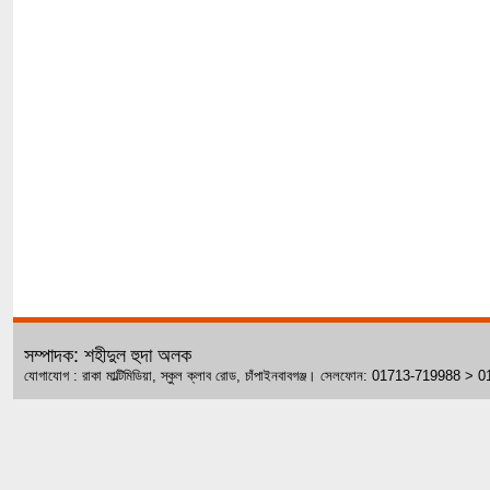
সম্পাদক: শহীদুল হুদা অলক
যোগাযোগ : রাকা মাল্টিমিডিয়া, স্কুল ক্লাব রোড, চাঁপাইনবাবগঞ্জ। সেলফোন: 01713-