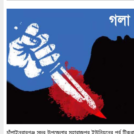
চাঁপাইনবাবগঞ্জ সদর উপজেলার মহারাজপুর ইউনিয়নের পূর্ব টিকর