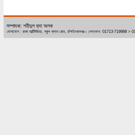
সম্পাদক: শহীদুল হুদা অলক
যোগাযোগ : রাকা মাল্টিমিডিয়া, স্কুল ক্লাব রোড, চাঁপাইনবাবগঞ্জ। সেলফোন: 01713-