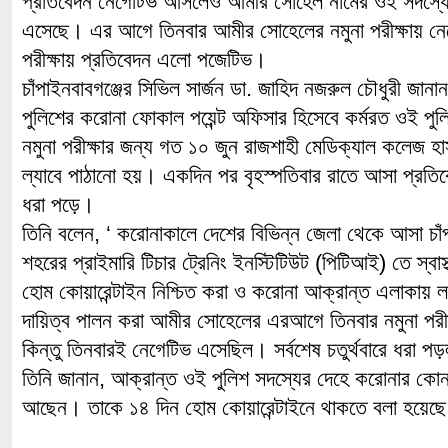
প্রতিবেদন নেগেটিভ আসলেও আমীর সোহেল নামের ওই সদস্যে
এসেছে। এর আগে তিনবার আমীর সোহেলের নমুনা পরীক্ষায় নেগ
পরীক্ষায় প্রতিবেদন এলো পজেটিভ।
চাঁপাইনবাবগঞ্জের সিভিল সার্জন ডা. জাহিদ নজরুল চৌধুরী জানান
পুলিশের করোনা ফোকাল পয়েন্ট অফিসার হিসেবে কর্মরত ওই পু
নমুনা পরীক্ষার জন্য গত ১০ জুন রাজশাহী মেডিক্যাল কলেজ হ
ল্যাবে পাঠানো হয়। একদিন পর বৃহস্পতিবার রাতে আসা প্রতি
ধরা পড়ে।
তিনি বলেন, ‘ করোনাকালে দেশের বিভিন্ন জেলা থেকে আসা চাঁ
শহরের প্রাইমারি টিচার ট্রেনিং ইনস্টিটিউট (পিটিআই) তে স্বাস্
হোম কোয়ারেন্টাইন নিশ্চিত করা ও করোনা আক্রান্ত এলাকায় লক
দায়িত্ব পালন করা আমীর সোহেলের এরআগে তিনবার নমুনা পরী
কিন্তু তিনবারই নেগেটিভ এসেছিল। সর্বশেষ চতুর্থবারে ধরা 
তিনি জানান, আক্রান্ত ওই পুলিশ সদস্যের দেহে করোনার কোন
আছেন। তাকে ১৪ দিন হোম কোয়ারেন্টাইনে থাকতে বলা হয়েছ