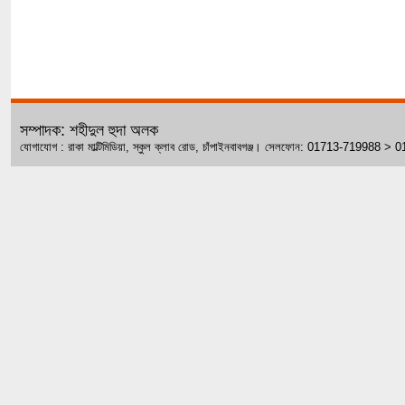
সম্পাদক: শহীদুল হুদা অলক
যোগাযোগ : রাকা মাল্টিমিডিয়া, স্কুল ক্লাব রোড, চাঁপাইনবাবগঞ্জ। সেলফোন: 01713-