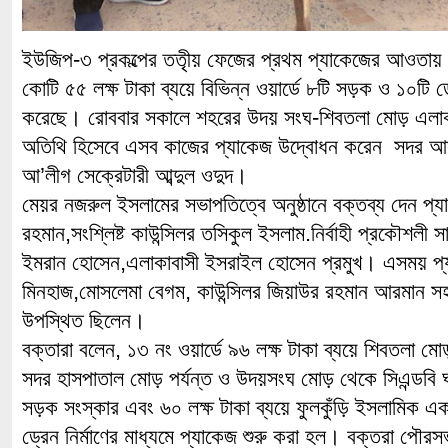
ইউজিপ-৩ প্রকল্পের ততৃীয় ফেজের প্রথম প্যাকেজের আওতায় 
কোটি ৫৫ লক্ষ টাকা ব্যয়ে বিভিন্ন ওয়ার্ডে ৮টি সড়ক ও ১০টি ড্
করেছে। রোববার সকালে শহরের উদয় সংঘ-শিবতলা মোড় এলাকা
অতিথি হিসেবে এসব কাজের প্যাকেজ উদ্বোধন করেন সদর আ
আ’লীগ সেক্রেটারী আব্দুল ওদুদ।
মেয়র নজরুল ইসলামের সভাপতিত্বে অনুষ্ঠানে বক্তব্য দেন প্য
রহমান,সংশ্লিষ্ট কাউন্সিলর তসিকুল ইসলাম.নির্বাহী প্রকৌশলী 
ইমরান হোসেন,এলাকাবাসী ইসরাইল হোসেন প্রমুখ। এসময় প্য
মিনহাজ,মোসলেমা বেগম, কাউন্সিলর জিয়াউর রহমান আরমান সহ স্
উপস্থিত ছিলেন।
বক্তারা বলেন, ১৩ নং ওয়ার্ডে ৯৬ লক্ষ টাকা ব্যয়ে শিবতলা
সদর হাসপাতাল মোড় পর্যন্ত ও উদয়সংঘ মোড় থেকে সিএন্ডবি ঘ
সড়ক সংস্কার এবং ৬০ লক্ষ টাকা ব্যয়ে ফুলকুঁড়ি ইসলামিক এ
ড্রেন নির্মাণের মাধ্যমে প্যাকেজ শুরু করা হল। বক্তরা পৌরস