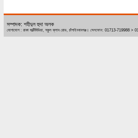
সম্পাদক: শহীদুল হুদা অলক
যোগাযোগ : রাকা মাল্টিমিডিয়া, স্কুল ক্লাব রোড, চাঁপাইনবাবগঞ্জ। সেলফোন: 01713-