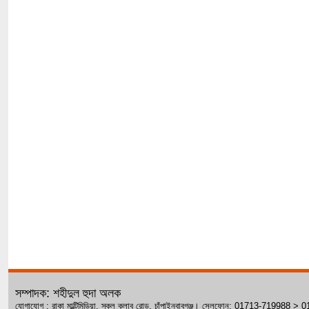
সম্পাদক: শহীদুল হুদা অলক
যোগাযোগ : রাকা মাল্টিমিডিয়া, স্কুল ক্লাব রোড, চাঁপাইনবাবগঞ্জ। সেলফোন: 01713-