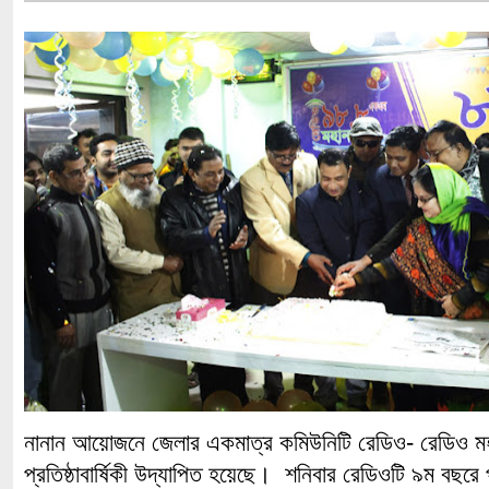
নানান আয়োজনে জেলার একমাত্র কমিউনিটি রেডিও- রেডিও মহ
প্রতিষ্ঠাবার্ষিকী উদ্যাপিত হয়েছে। শনিবার রেডিওটি ৯ম বছর