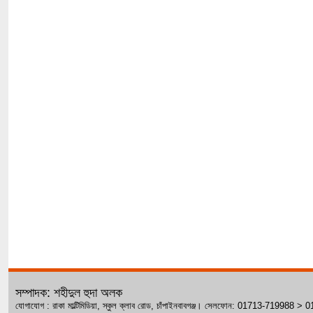
সম্পাদক: শহীদুল হুদা অলক
যোগাযোগ : রাকা মাল্টিমিডিয়া, স্কুল ক্লাব রোড, চাঁপাইনবাবগঞ্জ। সেলফোন: 01713-