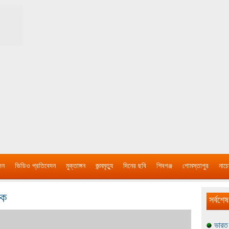
দন
ভিডিও প্রতিবেদন
মুক্তাঙ্গন
জন্মমৃত্যু
দিনের ছবি
শিবগঞ্জ
গোমস্তাপুর
নাচে
টক
সর্বশেষ
ভারত 