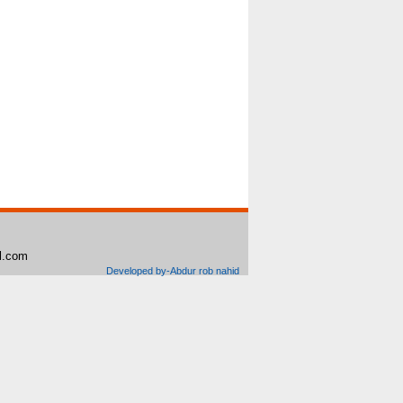
il.com
Developed by-Abdur rob nahid