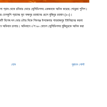
কয়লা গ্রাম থেকে রবিবার ভোরে ফেন্সিডিলসহ একজনকে আটক করেছে গোয়েন্দা পুলিশ।
র তেলকুপি গ্রামের মৃত ফজলুর রহমানের ছেলে মুজিবুর রহমান (৫০)।
 একটি বিশেষ দল ভোর ৪টার দিকে শিবগঞ্জ উপজেলার শাহবাজপুর ইউনিয়নের কয়লা
ানে অভিযান চালায়। অভিযানে ৩’শ ৬০ বোতল ফেন্সিডিলসহ মুজিবুরকে আটক করা
হোম
পুরাতন পোস্ট