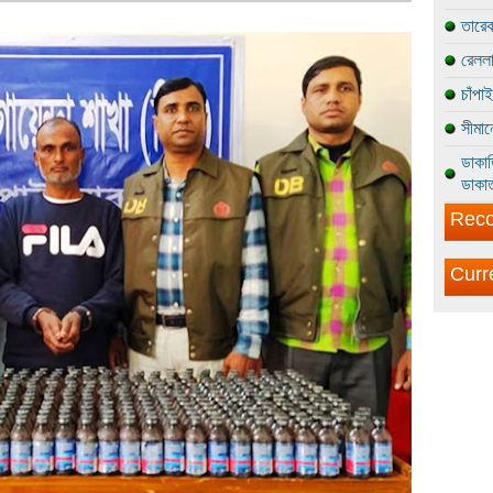
তারেক
রেললা
চাঁপা
সীমান
ডাকাত
ডাকাত
Reco
Curr