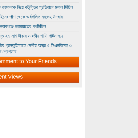
 রহমানকে নিয়ে কটূক্তির প্রতিবাদে মশাল মিছিল
ইনের পাশ থেকে অর্ধগলিত মরদেহ উদ্ধার
ইনবাবগঞ্জে জামায়াতের গণমিছিল
্তে ২৬ লাখ টাকার ভারতীয় গাড়ি পার্টস জব্দ
ির প্রস্তুতিকালে দেশীয় অস্ত্র ও সিএনজিসহ ৩
 গ্রেপ্তার
mment to Your Friends
ent Views