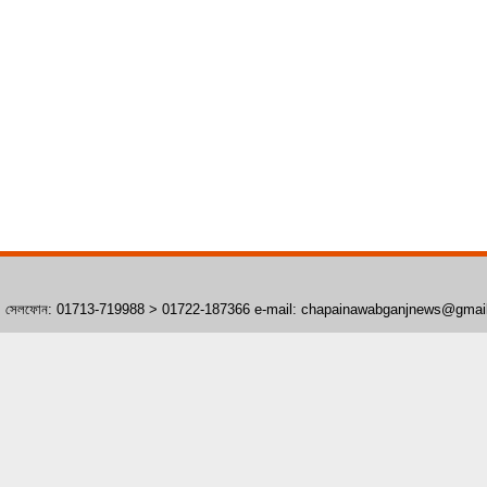
াঁপাইনবাবগঞ্জ। সেলফোন: 01713-719988 > 01722-187366 e-mail: chapainawabganjnews@gma