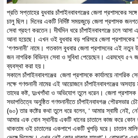
প্রতি সপ্তাহের বুধবার চাঁপাইনবাবগঞ্জের জেলা প্রশাসকের সঙ্গে
চালু ছিল। দিনের একটি নির্দিষ্ট সময়জুড়ে জেলা প্রশাসক জনগন
সেবা গ্রহণ করতেন। দীর্ঘদিন ধরে চাঁপাইনবাবগঞ্জে চলে আসা এই ‘
আনা হয়েছে। এখন ওই বুধবার বড় পরিসরে জেলা প্রশাসকের ‘সাক্ষ
‘গণশুনানী’ নামে। গতকাল বুধবার জেলা প্রশাসনের এই নতুন উ
জন নাগরিক বিভিন্ন সেবা ও সুবিধা পেয়েছেন। এরমধ্যে ৫৭ জনক
ব্যবস্থা করা হয়।
সকালে চাঁপাইনবাবগঞ্জের জেলা প্রশাসকে কার্যালয়ে নাগরিক সেব
লক্ষে গণশুনানী নামের এই আয়োজনে চাঁপাইনবাবগঞ্জের অসহায় 
তাদের কষ্ট, দুঃখগাঁথা ও অভিযোগ তুলে ধরেন। জেলা প্রশাস
সভাপতিত্বে অনুষ্ঠিত গণশুনানীতে চাঁপাইনবাবগঞ্জ পৌরসভার চৌহ
(৬০) তার কষ্টের কথা তুলে ধরে বলেন, ‘ আমার স্বামী নেই
আমার এক বোন স্থানীয় একটি ধানের চাতালে কাজ করে কোন রক
থাকতাম ওই চাতালের একপাশে একটি খুপড়ি ঘরে। চাতাল মালিক
ভেঙ্গে দিয়েছে। এখন নেই কোন থাকার যায়গা’। রোসনা’র এখন