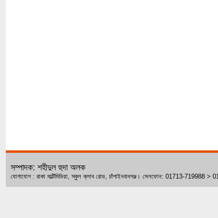
সম্পাদক: শহীদুল হুদা অলক
যোগাযোগ : রাকা মাল্টিমিডিয়া, স্কুল ক্লাব রোড, চাঁপাইনবাবগঞ্জ। সেলফোন: 01713-