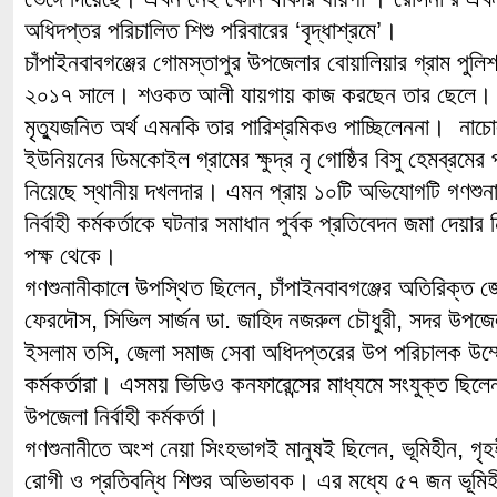
অধিদপ্তর পরিচালিত শিশু পরিবারের ‘বৃদ্ধাশ্রমে’।
চাঁপাইনবাবগঞ্জের গোমস্তাপুর উপজেলার বোয়ালিয়ার গ্রাম প
২০১৭ সালে। শওকত আলী যায়গায় কাজ করছেন তার ছেলে। ক
মৃত্যুজনিত অর্থ এমনকি তার পারিশ্রমিকও পাচ্ছিলেননা। না
ইউনিয়নের ডিমকোইল গ্রামের ক্ষুদ্র নৃ গোষ্ঠির বিসু হেমব্রমে
নিয়েছে স্থানীয় দখলদার। এমন প্রায় ১০টি অভিযোগটি গণশুনান
নির্বাহী কর্মকর্তাকে ঘটনার সমাধান পুর্বক প্রতিবেদন জমা দেয়ার 
পক্ষ থেকে।
গণশুনানীকালে উপস্থিত ছিলেন, চাঁপাইনবাবগঞ্জের অতিরিক্ত জ
ফেরদৌস, সিভিল সার্জন ডা. জাহিদ নজরুল চৌধুরী, সদর উপজে
ইসলাম তসি, জেলা সমাজ সেবা অধিদপ্তরের উপ পরিচালক উম্ম
কর্মকর্তারা। এসময় ভিডিও কনফারেন্সের মাধ্যমে সংযুক্ত ছিল
উপজেলা নির্বাহী কর্মকর্তা।
গণশুনানীতে অংশ নেয়া সিংহভাগই মানুষই ছিলেন, ভূমিহীন, গৃহ
রোগী ও প্রতিবন্ধি শিশুর অভিভাবক। এর মধ্যে ৫৭ জন ভূমিহীনক