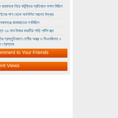
 রহমানকে নিয়ে কটূক্তির প্রতিবাদে মশাল মিছিল
ইনের পাশ থেকে অর্ধগলিত মরদেহ উদ্ধার
ইনবাবগঞ্জে জামায়াতের গণমিছিল
্তে ২৬ লাখ টাকার ভারতীয় গাড়ি পার্টস জব্দ
ির প্রস্তুতিকালে দেশীয় অস্ত্র ও সিএনজিসহ ৩
 গ্রেপ্তার
mment to Your Friends
ent Views