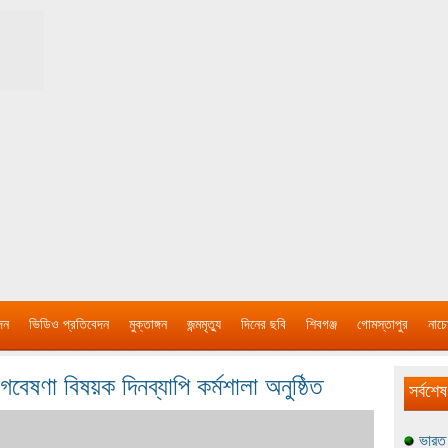
দন
ভিডিও প্রতিবেদন
মুক্তাঙ্গন
জন্মমৃত্যু
দিনের ছবি
শিবগঞ্জ
গোমস্তাপুর
নাচে
বেষণা বিষয়ক দিনব্যাপি কর্মশালা অনুষ্ঠিত
সর্বশেষ
ভারত 