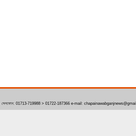
াঁপাইনবাবগঞ্জ। সেলফোন: 01713-719988 > 01722-187366 e-mail: chapainawabganjnews@gma