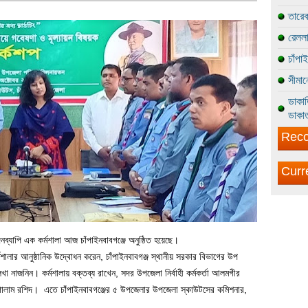
তারেক
রেললা
চাঁপা
সীমান
ডাকাত
ডাকাত
Reco
Curr
িনব্যাপি এক কর্মশালা আজ চাঁপাইনবাবগঞ্জে অনুষ্ঠিত হয়েছে।
মশালার আনুষ্ঠানিক উদ্বোধন করেন, চাঁপাইনবাবগঞ্জ স্থানীয় সরকার বিভাগের উপ
া নাজনিন। কর্মশালায় বক্তব্য রাখেন, সদর উপজেলা নির্বাহী কর্মকর্তা আলমগীর
 গোলাম রশিদ। এতে চাঁপাইনবাবগঞ্জের ৫ উপজেলার উপজেলা স্কাউটসের কমিশনার,