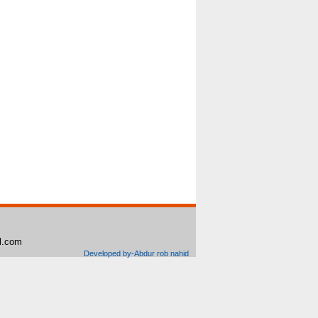
il.com
Developed by-Abdur rob nahid