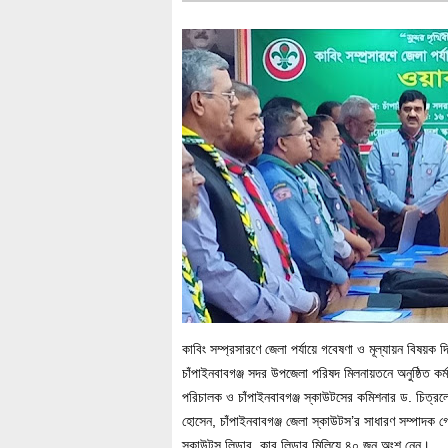
কাবিং সম্প্রসারণে জেলা পর্যায়ে গবেষণা ও মূল্যায়ন বিষয়ক দ
চাঁপাইনবাবগঞ্জ সদর উপজেলা পরিষদ মিলনায়তনে অনুষ্ঠিত কর্
পরিচালক ও চাঁপাইনবাবগঞ্জ স্কাউটসের কমিশনার ড. চিত্রলেখ
হোসেন, চাঁপাইনবাবগঞ্জ জেলা স্কাউটস’র সাধারণ সম্পাদক
স্কাউটস লিডার, কাব লিডার মিলিয়ে ৪০ জন অংশ নেন।