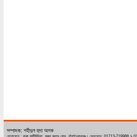
সম্পাদক: শহীদুল হুদা অলক
যোগাযোগ : রাকা মাল্টিমিডিয়া, স্কুল ক্লাব রোড, চাঁপাইনবাবগঞ্জ। সেলফোন: 01713-