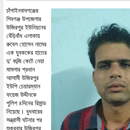
চাঁপাইনবাবগঞ্জের
শিবগঞ্জ উপজেলার
উজিরপুর ইউনিয়নের
বেঁড়িবাঁধ এলাকায়
রুবেল হোসেন নামের
এক যুবককের হাতের
দু’ কব্জি কেটে নেয়া
মামলার প্রধান
আসামী উজিরপুর
ইউপি চেয়ারম্যান
ফয়েজ উদ্দীনকে
পুলিশ ৪দিনের রিমান্ড
নিয়েছে। বুধবারের
সন্ত্রাসী ঘটনার পর
শুক্রবার উজিরপুর