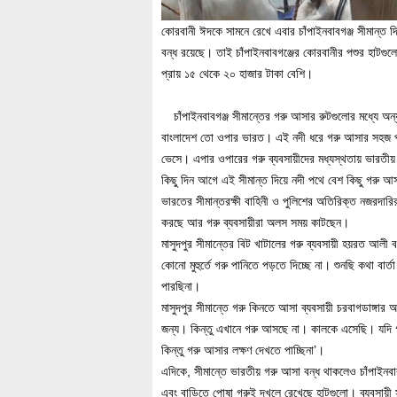
কোরবানী ঈদকে সামনে রেখে এবার চাঁপাইনবাবগঞ্জ সীমান্
বন্ধ রয়েছে। তাই চাঁপাইনবাবগঞ্জের কোরবানীর পশুর হাটগ
প্রায় ১৫ থেকে ২০ হাজার টাকা বেশি।
চাঁপাইনবাবগঞ্জ সীমান্তের গরু আসার রুটগুলোর মধ্যে অন্
বাংলাদেশ তো ওপার ভারত। এই নদী ধরে গরু আসার সহজ পথে
ভেসে। এপার ওপারের গরু ব্যবসায়ীদের মধ্যস্থতায় ভারতীয়
কিছু দিন আগে এই সীমান্ত দিয়ে নদী পথে বেশ কিছু গরু আস
ভারতের সীমান্তরক্ষী বাহিনী ও পুলিশের অতিরিক্ত নজরদার
করছে আর গরু ব্যবসায়ীরা অলস সময় কাটছেন।
মাসুদপুর সীমান্তের বিট খাটালের গরু ব্যবসায়ী হয়রত আলী 
কোনো মুহুর্তে গরু পানিতে পড়তে দিচ্ছে না। শুনছি কথা বা
পারছিনা।
মাসুদপুর সীমান্তে গরু কিনতে আসা ব্যবসায়ী চরবাগডাঙ্গার
জন্য। কিন্তু এখানে গরু আসছে না। কালকে এসেছি। যদি
কিন্তু গরু আসার লক্ষণ দেখতে পাচ্ছিনা’।
এদিকে, সীমান্তে ভারতীয় গরু আসা বন্ধ থাকলেও চাঁপাইনবা
এবং বাড়িতে পোষা গরুই দখলে রেখেছে হাটগুলো। ব্যবসায়ী স