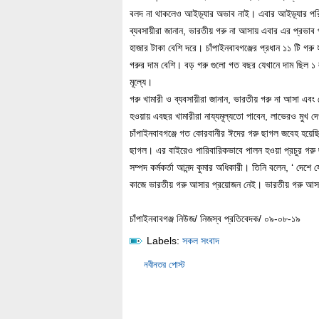
বলদ না থাকলেও আইড়্যার অভাব নাই। এবার আইড়্যার পর
ব্যবসায়ীরা জানান, ভারতীয় গরু না আসায় এবার এর প্রভাব
হাজার টাকা বেশি দরে। চাঁপাইনবাবগঞ্জের প্রধান ১১ টি গরু
গরুর দাম বেশি। বড় গরু গুলো গত বছর যেখানে দাম ছিল ১ 
মূল্যে।
গরু খামারী ও ব্যবসায়ীরা জানান, ভারতীয় গরু না আসা এবং
হওয়ায় এবছর খামারীরা নায্যমূল্যতো পাবেন, লাভেরও মুখ 
চাঁপাইনবাবগঞ্জে গত কোরবানীর ঈদের গরু ছাগল জবেহ হয়ে
ছাগল। এর বাইরেও পারিবারিকভাবে পালন হওয়া প্রচুর গরু 
সম্পদ কর্মকর্তা আনন্দ কুমার অধিকারী। তিনি বলেন, ‘ দেশ
কাজে ভারতীয় গরু আসার প্রয়োজন নেই। ভারতীয় গরু আসলে 
চাঁপাইনবাবগঞ্জ নিউজ/ নিজস্ব প্রতিবেদক/ ০৯-০৮-১৯
Labels:
সকল সংবাদ
নবীনতর পোস্ট