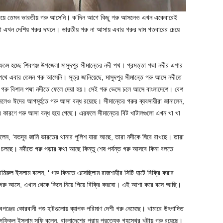
ত দিয়ে তেমন ভারতীয় গরু আসেনি। ক’দিন আগে কিছু গরু আসলেও এখন একেবারেই
ুলো এখন দেশিয় গরুর দখলে। ভারতীয় গরু না আসায় এবার গরুর দাম গতবারের চেয়ে
যতম হচ্ছে শিবগঞ্জ উপজেলা মাসুদপুর সীমান্তের নদী পথ। প্রমত্তা পদ্মা নদীর এপার
 এবার তেমন গরু আসেনি। সূত্র জানিয়েছে, মাসুদপুর সীমান্তে গরু আসে নদীতে
 গরু বিশাল পদ্মা নদীতে ফেলে দেয়া হয়। সেই গরু ভেসে চলে আসে বাংলাদেশে। বেশ
লেও ঈদের আগমূর্হুতে গরু আসা বন্ধ রয়েছে। সীমান্তের গরুর ব্যবসায়ীরা জানালেন,
ির কারণে গরু আসা বন্ধ হয়ে গেছে। এরফলে সীমান্তের বিট খাটালগুলো এখন খা খা
বলেন, ‘যতদূর জানি ভারতের থানার পুলিশ যারা আছে, তারা নদীকে ঘিরে রাখছে। তারা
র্তা চলছে। নদীতে গরু পড়ার কথা আছে কিন্তু শেষ পর্যন্ত গরু আসবে কিনা বলতে
 আমিরুল ইসলাম বলেন, ‘ গরু কিনতে এসেছিলাম রাজশাহীর সিটি হাটে বিক্রি করার
 গরু আসে, এখান থেকে কিনে নিয়ে গিয়ে বিক্রি করবো। এই আশা করে বসে আছি।
বগঞ্জের কোরবানী পশু হাটগুলোয় ব্যাপক পরিমাণ দেশী গরু নেমেছে। খামারে উৎপাদিত
ফিকুল ইসলাম সফি বলেন, বাংলাদেশের প্রায় প্রত্যেক গৃহস্থের খুটায় গরু রয়েছে।