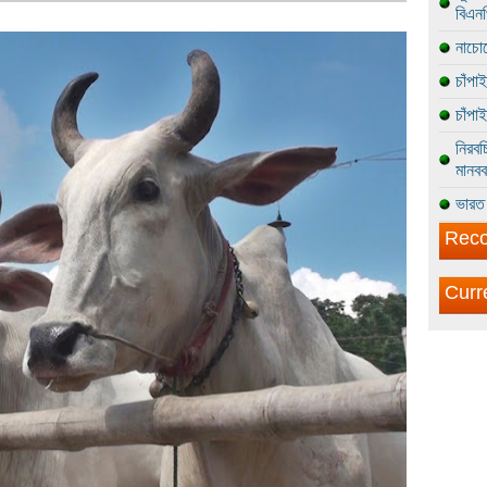
বিএন
নাচোল
চাঁপা
চাঁপা
নিরবচ
মানবব
ভারত 
Reco
Curr