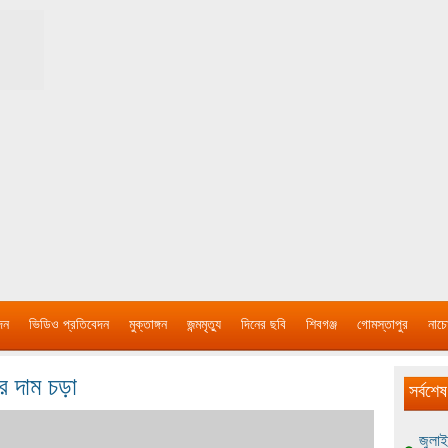
দন
ভিডিও প্রতিবেদন
মুক্তাঙ্গন
জন্মমৃত্যু
দিনের ছবি
শিবগঞ্জ
গোমস্তাপুর
নাচে
র দাম চড়া
সর্বশেষ
জুলাই