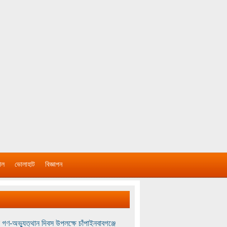
াল
ভোলাহাট
বিজ্ঞাপন
 গণ-অভ্যুত্থান দিবস উপলক্ষে চাঁপাইনবাবগঞ্জে