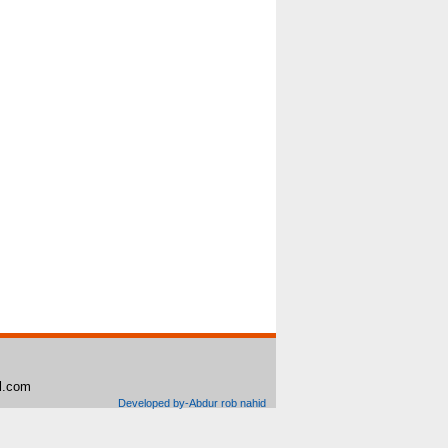
il.com
Developed by-Abdur rob nahid