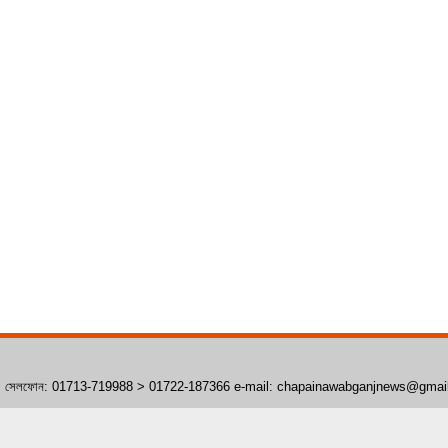
াঁপাইনবাবগঞ্জ। সেলফোন: 01713-719988 > 01722-187366 e-mail: chapainawabganjnews@gma