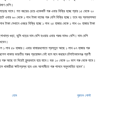
িমাণ বেশি।
 পড়েছে দামে। গত বছরের চেয়ে একেকটি গরু এবার বিক্রি হচ্ছে প্রায় ১৫ থেকে ২০
 হাটে এবার ৬০ থেকে ১ লাখ টাকা দামের গরু বেশি বিক্রি হচ্ছে। তবে বড় স্বস্থসম্মত
লাখ টাকা সেখানে এবছর বিক্রি হচ্ছে ১ লাখ ২৫ হাজার থেকে ১ লাখ ৩০ হাজার টাকা
 গোখাদ্য গুড়া, ভুসি খড়ের দাম বেশি হওয়ায় এবার গরুর দামও বেশি। দাম বেশি
দেখবেন।
ছিল ১ লাখ ৫৮ হাজার। এবার খামারগুলোতে প্রস্তুত আছে ১ লাখ ৬৭ হাজার গরু
ছাগল থাকায় ভারতীয় গরুর প্রয়োজন নেই বলে মনে করছেন চাঁপাইনবাবগঞ্জ প্রাণী
ে যে গরু আছে তা দিয়েই সুন্দরভাবে হয়ে যাবে। বরং ১০ থেকে ২০ ভাগ গরু থেকে যাবে।
খামারীরা ক্ষতিগ্রস্থ হবে এবং আগামীতে গরু পালনে অনুৎসাহিত হবেন’।
হোম
পুরাতন পোস্ট