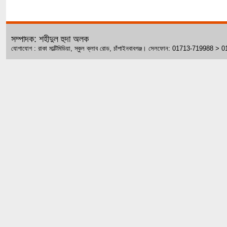
সম্পাদক: শহীদুল হুদা অলক
যোগাযোগ : রাকা মাল্টিমিডিয়া, স্কুল ক্লাব রোড, চাঁপাইনবাবগঞ্জ। সেলফোন: 01713-