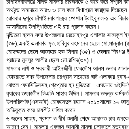
চাঁপাইনবাবগঞ্জে মাদক মামলায় চারজনকে ৫ বছর করে সশ্রম কার
অর্থদন্ড অনাদায়ে আরও ৩ মাস করে বিণাশ্রম কারাদন্ড দিয়েছ
রোববার দুপুরে চাঁপাইনবাবগঞ্জের ষ্পেশাল ট্রাইবুনাল-১ এর বি
আসামীদের উপস্থিতিতে এই রায় প্রদান করেন।
দন্ডিতরা হলেন,সদর উপজেলার চরমোহনপুর এলাকার সাদেকুল ই
(৩৮),একই এলাকার মৃত.হাবিবুর রহমানের ছেলে মো.মান্নান (৫
মোহম্মদের ছেলে আজাহার হক সিপার (৩৫) ও জেলার শিবগঞ্জ উপ
গ্রামের মুনসুর আলীর ছেলে মো.রশিদ(৩৭)।
মামলার নথি ও সরকারী আইনজীবী ফেরদৌস আলম ডলার জানান
ভোররাতে সদর উপজেলার চরগ্রাম সাহেরের ঘাট এলাকায় র‌্যাব
বোতল ফেনসিডিলসহ গ্রেপ্তার হন দন্ডিতরা। এঘটনায় ওইদিন
র‌্যাবের তৎকালীন ডিএডি সাহাব উদ্দিন। মামলার তদন্ত কর্মকর্ত
উপপরিদর্শক(এসআই) মোকসেদুল রহমান ২০১০সালের ১২ জান
অভিযুক্ত করে চার্যশীট দাখিল করেন।
৬ জনের সাক্ষ্য, প্রমাণ ও দীর্ঘ শুনানী শেষে আদালত চার জনক
আদেশ দেন। মামলার একজন আসামী মামলা চলাকালে মৃত্যুব