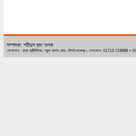
সম্পাদক: শহীদুল হুদা অলক
যোগাযোগ : রাকা মাল্টিমিডিয়া, স্কুল ক্লাব রোড, চাঁপাইনবাবগঞ্জ। সেলফোন: 01713-