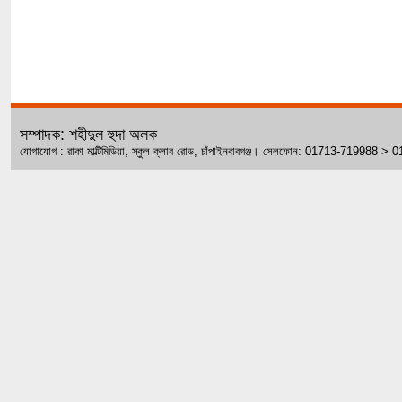
সম্পাদক: শহীদুল হুদা অলক
যোগাযোগ : রাকা মাল্টিমিডিয়া, স্কুল ক্লাব রোড, চাঁপাইনবাবগঞ্জ। সেলফোন: 01713-