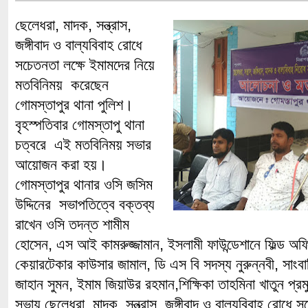
ছেলেধরা, মাদক, সন্ত্রাস,
জঙ্গীবাদ ও বাল্যবিবাহ রোধে
সচেতনতা লক্ষে ইমামদের নিয়ে
মতবিনিময় করেছেন
গোমস্তাপুর থানা পুলিশ।
বৃহস্পতিবার গোমস্তাপু থানা
চত্বরে এই মতবিনিময় সভার
আয়োজন করা হয়।
গোমস্তাপুর থানার ওসি জসিম
উদ্দিনের সভাপতিত্বে বক্তব্য
রাখেন ওসি তদন্ত শামীম
হোসেন, এস আই কামরুজ্জামান, ইসলামী ফাউন্ডেশানে ফিল্ড অ
কেয়ারটেকার কাউসার জামাল, ডি এস বি সদস্য নুরুন্নবী, সাংব
জাহান সুমন, ইমাম জিয়াউর রহমান,শিক্ষিকা তাহমিনা খাতুন প্র
সভায় ছেলেধরা, মাদক, সন্ত্রাস, জঙ্গীবাদ ও বাল্যবিবাহ রোধে স