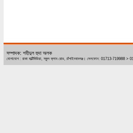
সম্পাদক: শহীদুল হুদা অলক
যোগাযোগ : রাকা মাল্টিমিডিয়া, স্কুল ক্লাব রোড, চাঁপাইনবাবগঞ্জ। সেলফোন: 01713-