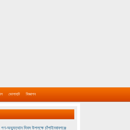
াল
ভোলাহাট
বিজ্ঞাপন
 গণ-অভ্যুত্থান দিবস উপলক্ষে চাঁপাইনবাবগঞ্জে