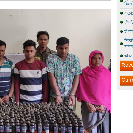
বিএন
নাচোল
চাঁপা
চাঁপা
নিরবচ
মানবব
ভারত 
Reco
Curr