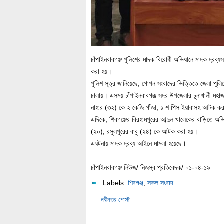
চাঁপাইনবাবগঞ্জ পুলিশের মাদক বিরোধী অভিযানে মাদক দ্
করা হয়।
পুলিশ সূত্র জানিয়েছে, গোপন সংবাদের ভিত্তিতে জেলা পুলিশ
চালায়। এসময় চাঁপাইনবাবগঞ্জ সদর উপজেলার চুনাখালী মহাজ
নাহার (৩২) কে ২ কেজি গাঁজা, ১ শ পিস ইয়াবাসহ আটক ক
এদিকে, শিবগঞ্জের বিরহামপুরের আব্দুল খালেকের বাড়িতে অ
(২০), রসুলপুরের বাবু (২৪) কে আটক করা হয়।
এঘটনায় মাদক দ্রব্য আইনে মামলা হয়েছে।
চাঁপাইনবাবগঞ্জ নিউজ/ নিজস্ব প্রতিবেদক/ ০১-০৪-১৯
Labels:
শিবগঞ্জ
,
সকল সংবাদ
নবীনতর পোস্ট