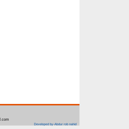
il.com
Developed by-Abdur rob nahid