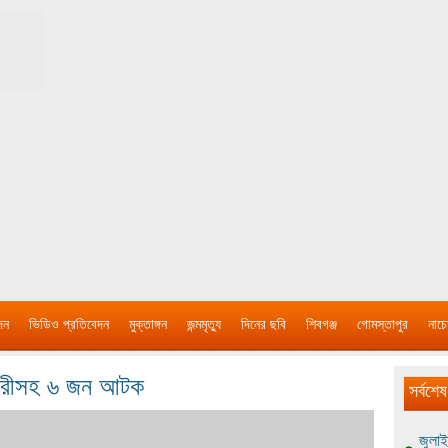
দন
ভিডিও প্রতিবেদন
মুক্তাঙ্গন
জন্মমৃত্যু
দিনের ছবি
শিবগঞ্জ
গোমস্তাপুর
নাচে
 নারীসহ ৬ জন আটক
সর্বশেষ
জুলাই