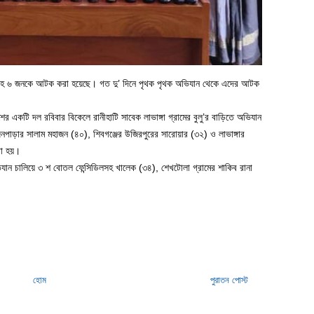
রব্যসহ ৬ জনকে আটক করা হয়েছে। গত দু’ দিনে পৃথক পৃথক অভিযান থেকে এদের আটক
ের একটি দল রবিবার বিকেলে রানীহাটি সাবেক লাভাঙ্গা গ্রামের বুলু’র বাড়িতে অভিযান
নপাড়ার সালাম মহাজন (৪০), শিবগঞ্জের উজিরপুরের সারোয়ার (৩২) ও লাভাঙ্গার
রা হয়।
ভিযান চালিয়ে ৩ শ বোতল ফেন্সিডিলসহ খালেক (৩৪), শেখটোলা গ্রামের শাকিব রানা
হোম
পুরাতন পোস্ট