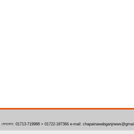
াঁপাইনবাবগঞ্জ। সেলফোন: 01713-719988 > 01722-187366 e-mail: chapainawabganjnews@gma