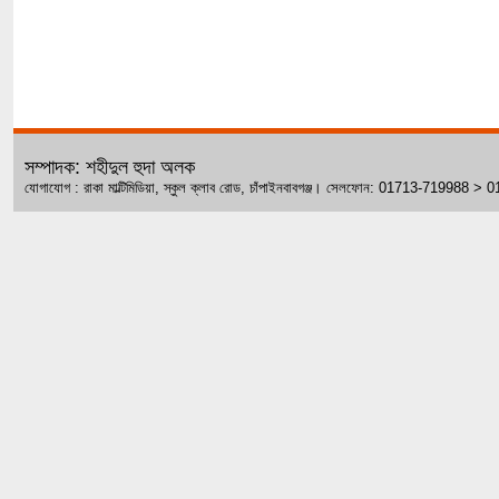
সম্পাদক: শহীদুল হুদা অলক
যোগাযোগ : রাকা মাল্টিমিডিয়া, স্কুল ক্লাব রোড, চাঁপাইনবাবগঞ্জ। সেলফোন: 01713-