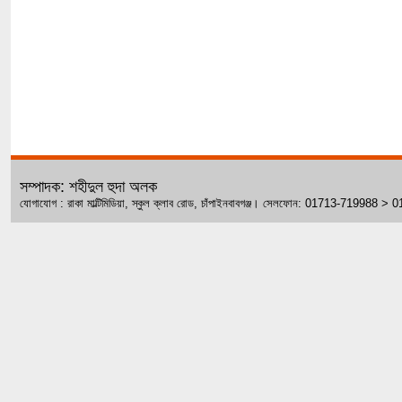
সম্পাদক: শহীদুল হুদা অলক
যোগাযোগ : রাকা মাল্টিমিডিয়া, স্কুল ক্লাব রোড, চাঁপাইনবাবগঞ্জ। সেলফোন: 01713-