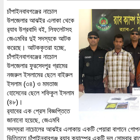
চাঁপাইনবাবগঞ্জের নাচোল
উপজেলার আঝইর এলাকা থেকে
র‌্যাব উগ্রবাদি বই, লিফলেটসহ
জেএমবির দুই সদস্যকে আটক
করেছে। আটককৃতরা হচ্ছে,
চাঁপাইনবাগবঞ্জের নাচোল
উপজেলার ফুরসেদপুর গ্রামের
নজরুল ইসলামের ছেলে বাইরুল
ইসলাম (৩৪) ও মমতাজ
হোসেনের ছেলে শফিকুল ইসলাম
(৪৮)।
র‌্যাবের এক প্রেস বিজ্ঞপ্তিতে
জানানো হয়েছে, জেএমবি
সদস্যরা নাচোলের আঝইর এলাকায় একটি পেয়ারা বাগানে গোপ
ভিত্তিতে চাঁপাইনবাবগঞ্জ র‌্যাব ক্যাম্পের একটি দল সোমবার 