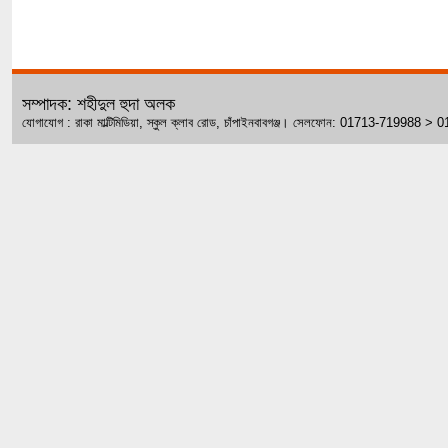
সম্পাদক: শহীদুল হুদা অলক
যোগাযোগ : রাকা মাল্টিমিডিয়া, স্কুল ক্লাব রোড, চাঁপাইনবাবগঞ্জ। সেলফোন: 01713-