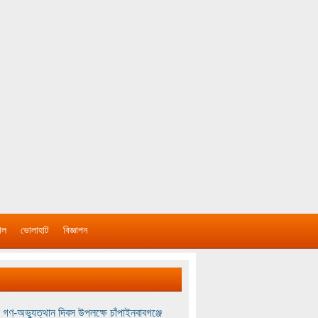
াল
ভোলাহাট
বিজ্ঞাপন
 গণ-অভ্যুত্থান দিবস উপলক্ষে চাঁপাইনবাবগঞ্জে