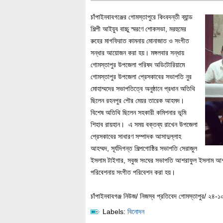
চাঁপাইনবাবগঞ্জের গোমস্তাপুরে কিংবদন্তী ব্যান্ড
শিল্পী আইয়ুব বাচ্চু স্মরণে শোকসভা, মরহুমের
রুহের মাগফিরাত কামনায় মোনাজাত ও সংগীত
সন্ধার আয়োজন করা হয়। মঙ্গলবার সন্ধায়
গোমস্তাপুর উপজেলা পরিষদ অডিটোরিয়ামে
গোমস্তাপুর উপজেলা প্রেসকাবের সভাপতি নুর
মোহাম্মদের সভাপতিত্বে অনুষ্ঠানে প্রধান অতিথি
ছিলেন রহনপুর পৌর মেয়র তারেক আহমদ।
বিশেষ অতিথি ছিলেন সহকারী কমিশনার ভূমি
শিহাব রায়হান। এ সময় বক্তব্য রাখেন উপজেলা
প্রেসকাবের সাধারণ সম্পাদক আসাদুল্লাহ
আহম্মদ, সূর্যদিগন্ত শিল্পগোষ্ঠির সভাপতি সেরাজুল
ইসলাম টাইগার, সবুজ সংঘের সভাপতি আশরাফুল ইসলাম আশরাফ, 
পরিবেশনায় সংগীত পরিবেশন করা হয়।
চাঁপাইনবাবগঞ্জ নিউজ/ নিজস্ব প্রতিবেদ গোমস্তাপুর/ ২৪-১
Labels:
বিনোদন