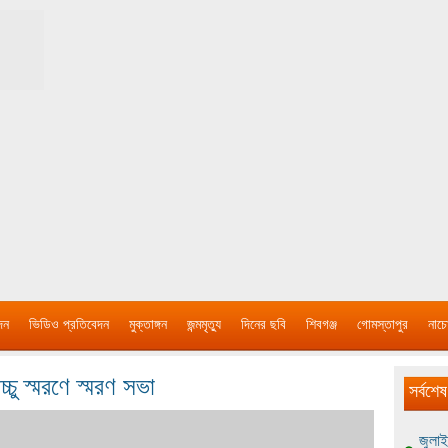
দন
ভিডিও প্রতিবেদন
মুক্তাঙ্গন
জন্মমৃত্যু
দিনের ছবি
শিবগঞ্জ
গোমস্তাপুর
নাচে
চ্চু স্মরণে স্মরণ সভা
সর্বশেষ
জুলাই