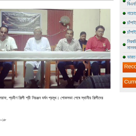
বিএন
নাচোল
চাঁপা
চাঁপা
নিরবচ
মানবব
ভারত 
Reco
Curr
প্রবীণ শিল্পী শ্রী নিরঞ্জন বর্মন প্রমূখ। শোকসভা শেষে স্থানীয় শিল্পীদের
০-১৮