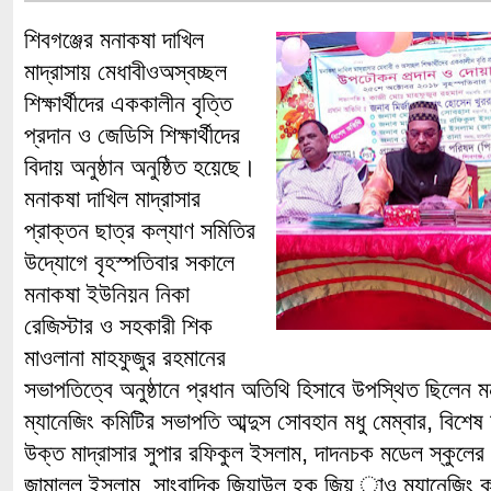
শিবগঞ্জের মনাকষা দাখিল
মাদ্রাসায় মেধাবীওঅস্বচ্ছল
শিক্ষার্থীদের এককালীন বৃত্তি
প্রদান ও জেডিসি শিক্ষার্থীদের
বিদায় অনুষ্ঠান অনুষ্ঠিত হয়েছে।
মনাকষা দাখিল মাদ্রাসার
প্রাক্তন ছাত্র কল্যাণ সমিতির
উদ্যোগে বৃহস্পতিবার সকালে
মনাকষা ইউনিয়ন নিকা
রেজিস্টার ও সহকারী শিক
মাওলানা মাহফুজুর রহমানের
সভাপতিত্বে অনুষ্ঠানে প্রধান অতিথি হিসাবে উপস্থিত ছিলেন মন
ম্যানেজিং কমিটির সভাপতি আব্দুস সোবহান মধু মেম্বার, বিশে
উক্ত মাদ্রাসার সুপার রফিকুল ইসলাম, দাদনচক মডেল স্কুলের প
জামালুল ইসলাম, সাংবাদিক জিয়াউল হক জিয়্ াও ম্যানেজিং ক