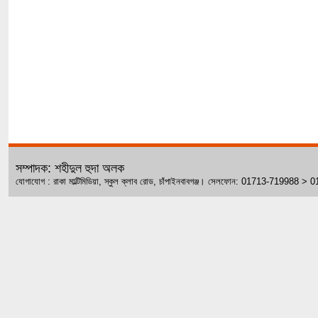
সম্পাদক: শহীদুল হুদা অলক
যোগাযোগ : রাকা মাল্টিমিডিয়া, স্কুল ক্লাব রোড, চাঁপাইনবাবগঞ্জ। সেলফোন: 01713-