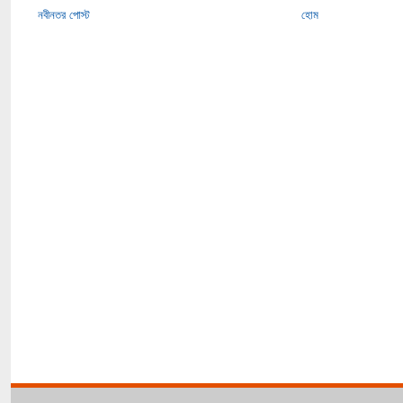
নবীনতর পোস্ট
হোম