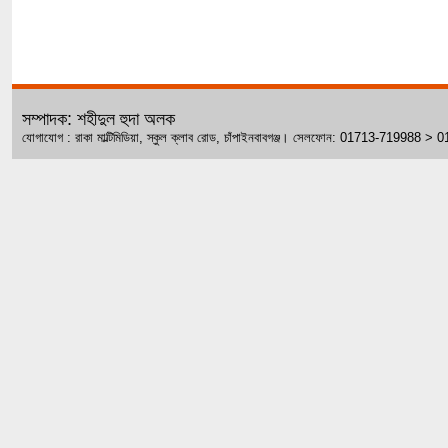
সম্পাদক: শহীদুল হুদা অলক
যোগাযোগ : রাকা মাল্টিমিডিয়া, স্কুল ক্লাব রোড, চাঁপাইনবাবগঞ্জ। সেলফোন: 01713-