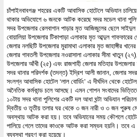
চাঁপাইনবাবগঞ্জ শহরের একটি আবাসিক হোটেলে অভিযান চালিয়ে 
থাকার অভিযোগে ৬ জনকে আটক করেছে সদর মডেল থানা পুল
সদর উপজেলার রেলবাগান পাড়ার মৃত আজিজুলের ছেলে সাইদুল 
বোয়ালিয়া উপজেলার টিকাপাড়া এলাকার মৃত আব্দুল গাফফারের 
জেলার নলছিটি উপজেলার মুরামাথা এলাকার মৃত জাহাঙ্গীর খানে
জেলার গাবতলী উপজেলার নওরাসালা এলাকার সীমা খাতুন (২৭)
উপজেলার আঁখী (২৫) এবং রাজশাহী জেলার মতিহার উপজেলার 
সদর থানার পরিদর্শক (তদন্ত) ইদ্রিশ আলী জানান, জেলার সদর উ
সংলগ্ন আবাসিক হোটেল ‘লাল বোর্ডিং’ এ দীর্ঘদিন থেকে হোটেল
অনৈতিক কর্মকান্ড চলে আসছে। এমন গোপন সংবাদের ভিত্তিতে 
১০টায় সদর থানা পুলিশের একটি দল আধা ঘন্টা অভিযান পরিচ
দ্বিতীয় ও তৃতীয় তলার ঘর থেকে ৩ জন নারী ও ৩ জন পুরুষ
অবস্থায় আটক করা হয়। তবে অভিযানের সময় কৌশলে হোটেলের 
পালিয়ে গেলে তাদের কাওকে আটক করা সম্ভব হয়নি। তবে এ 
ব্যবস্থা গ্রহণ করা হয়েছে।