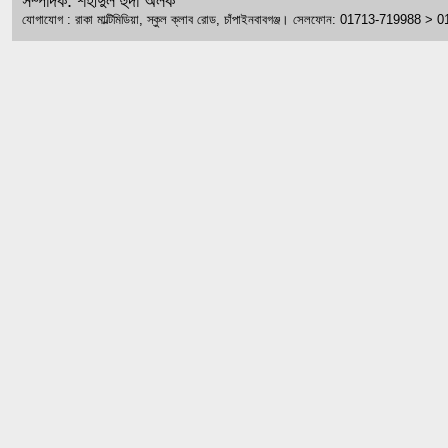
সম্পাদক: শহীদুল হুদা অলক
যোগাযোগ : রাকা মাল্টিমিডিয়া, স্কুল ক্লাব রোড, চাঁপাইনবাবগঞ্জ। সেলফোন: 01713-