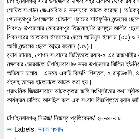
চাঁপাইনবাবগঞ্জ সদর উপজেলার দক্ষিণ শহর এলাকা থেকে র‌্যাব অ
ঘোষিত সংগঠন জেএমবি’র ৪ সদস্যকে আটক করেছে। আটককৃতরা
গোমস্তাপুর উপজেলার চৌডালা গ্রামের সাইফুদ্দীন মন্ডলের ছ
শিবগঞ্জ উপজেলার মোবারকপুর ত্রিমোহনীর রুস্তুম আলীর ছেলে
শিবনগরের আতারুল ইসলামের ছেলে আমিনুল ইসলাম (৩০) ও কান
আলী মন্ডলের ছেলে আব্দুর রহমান (৩৯)।
র‌্যাব জানায়, গোপন সংবাদের ভিত্তিতে র‌্যাব-৫ এর রাজশাহ
মঙ্গলবার ভোররাতে চাঁপাইনবাবগঞ্জ সদর উপজেলার ঝিলিম ইউনি
অভিযান চালায়। এসময় একটি বিদেশি পিস্তল, ৫ রাউন্ডগুলি, ৪
বইসহ তাদের হাতেনাতে আটক করা হয়।
প্রাথমিক জিজ্ঞাসাবাদে আটককৃতরা জঙ্গি সংশ্লিষ্টতার কথা স্বী
কার্যক্রম চালিয়ে আসছিল বলে এক সংবাদ বিজ্ঞপ্তিতে র‌্যাব জ
চাঁপাইনবাবগঞ্জ নিউজ/ নিজস্ব প্রতিবেদক/ ২৮-০৮-১৮
Labels:
সকল সংবাদ