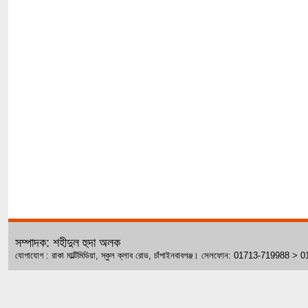
সম্পাদক: শহীদুল হুদা অলক
যোগাযোগ : রাকা মাল্টিমিডিয়া, স্কুল ক্লাব রোড, চাঁপাইনবাবগঞ্জ। সেলফোন: 01713-