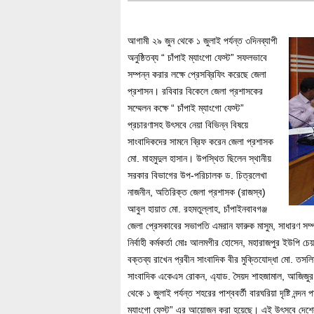
আগামী ২৯ জুন থেকে ১ জুলাই পর্যন্ত ৩দিনব্যাপী
অনুষ্ঠিতব্য “ চাঁপাই ম্যাংগো ফেস্ট” সফলভাবে
সম্পন্ন করার লক্ষে প্রেসব্রিফিং করেছে জেলা
প্রশাসন। রবিবার বিকেলে জেলা প্রশাসকের
সম্মেলন কক্ষে “ চাঁপাই ম্যাংগো ফেস্ট”
প্রচারণাসহ উৎসবে নেয়া বিভিন্ন বিষয়ে
সাংবাদিকদের সামনে ব্রিফ করেন জেলা প্রশাসক
মো. মাহমুদুল হাসান। উপস্থিত ছিলেন স্থানীয়
সরকার বিভাগের উপ-পরিচালক ড. চিত্রলেখা
নাজনীন, অতিরিক্ত জেলা প্রশাসক (রাজস্ব)
আবুল হায়াত মো. রহমতুল্লাহ, চাঁপাইনবাবগঞ্জ
জেলা প্রেসকাবের সভাপতি এমরান ফারুক মাসুম, সাধারণ সম্
নির্বাহী কর্মকর্তা মোঃ আলমগীর হোসেন, মহারাজপুর ইউপি চ
বক্তব্য রাখেন প্রবীন সাংবাদিক বীর মুক্তিযোদ্ধা মো. তসল
সাংবাদিক একেএস রোকন, এ্যাড. সৈয়দ শাহজামাল, আজিজুর 
থেকে ১ জুলাই পর্যন্ত শহরের পাশ্ববর্তী বারঘরিয়া দৃষ্টি নন্
ম্যাংগো ফেস্ট” এর আয়োজন করা হয়েছে। এই উৎসবে দেশের ব