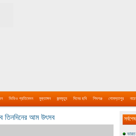
দন
ভিডিও প্রতিবেদন
মুক্তাঙ্গন
জন্মমৃত্যু
দিনের ছবি
শিবগঞ্জ
গোমস্তাপুর
নাচে
হবে তিনদিনের আম উৎসব
সর্বশেষ
ভারত 