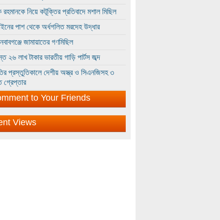
 রহমানকে নিয়ে কটূক্তির প্রতিবাদে মশাল মিছিল
ইনের পাশ থেকে অর্ধগলিত মরদেহ উদ্ধার
ইনবাবগঞ্জে জামায়াতের গণমিছিল
্তে ২৬ লাখ টাকার ভারতীয় গাড়ি পার্টস জব্দ
ির প্রস্তুতিকালে দেশীয় অস্ত্র ও সিএনজিসহ ৩
 গ্রেপ্তার
mment to Your Friends
ent Views