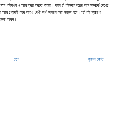
গান পরিদর্শন ও আম ক্রয় করতে পারবে। ফলে চাঁপাইনবাবগঞ্জের আম সম্পর্কে দেশের
জের আম রপ্তানী করে আরও বেশী অর্থ আহরণ করা সম্ভব হবে। “চাঁপাই ম্যাংগো
কামনা করেন।
হোম
পুরাতন পোস্ট