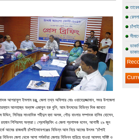
তারেক
রেললা
চাঁপা
সীমান
ডাকাত
ডাকাত
Reco
Curr
পাদক আশরাফুল ইসলাম রঞ্জু, জেলা তথ্য অফিসার মোঃ ওয়াহেদুজ্জামান, সদর উপজেলা
েয়ারম্যান আলহাজ্ব অধ্যক্ষ এজাবুল হক বুলি, আম উৎসবের বিভিন্ন দিক জানতে
িম উদ্দিন, সিনিয়র সাংবাদিক শহীদুল হুদা অলক, গৌড় বাংলার সম্পাদক হাসিব হোসেন,
রহমান শিশিরসহ অন্যরা। প্রেসব্রিফিং এ জেলা প্রশাসক বলেন, আগামী ২৯ জুন
দন পার্কে আমের রাজধানী চাঁপাইনবাবগঞ্জের বিভিন্ন আম নিয়ে আমের উৎসব “চাঁপাই
িভিন্ন জেলা থেকে আসা পর্যকটরা জেলার বিভিন্ন হারিয়ে যাওয়া আমসহ সুমিষ্ট ও