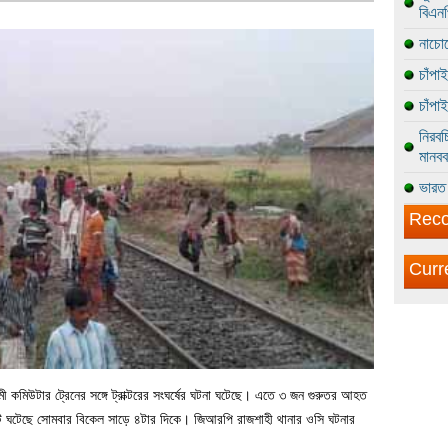
বিএন
নাচোল
চাঁপা
চাঁপা
নিরবচ
মানবব
ভারত 
Reco
Curr
মী কমিউটার ট্রেনের সঙ্গে ট্রাক্টরের সংঘর্ষের ঘটনা ঘটেছে। এতে ৩ জন গুরুতর আহত
ি ঘটেছে সোমবার বিকেল সাড়ে ৪টার দিকে। জিআরপি রাজশাহী থানার ওসি ঘটনার