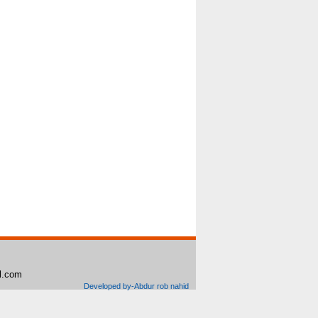
il.com
Developed by-Abdur rob nahid