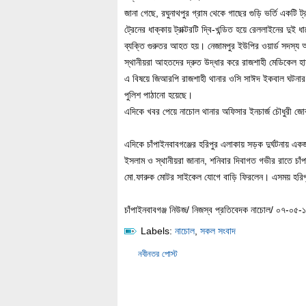
জানা গেছে, রঘুনাথপুর গ্রাম থেকে গাছের গুড়ি ভর্তি একটি
ট্রেনের ধাক্কায় ট্রাক্টরটি দ্বি-খন্ডিত হয়ে রেললাইনের 
ব্যক্তি গুরুতর আহত হয়। নেজামপুর ইউপির ওয়ার্ড সদস্য 
স্থানীয়রা আহতদের দ্রুত উদ্ধার করে রাজশাহী মেডিকেল হ
এ বিষয়ে জিআরপি রাজশাহী থানার ওসি সাঈদ ইকবাল ঘটনার সত
পুলিশ পাঠানো হয়েছে।
এদিকে খবর পেয়ে নাচোল থানার অফিসার ইনচার্জ চৌধুরী জো
এদিকে চাঁপাইনবাবগঞ্জের হরিপুর এলাকায় সড়ক দুর্ঘটনায় এ
ইসলাম ও স্থানীয়রা জানান, শনিবার দিবাগত গভীর রাতে চাঁ
মো.ফারুক মোটর সাইকেল যোগে বাড়ি ফিরলেন। এসময় হরিপুর
চাঁপাইনবাবগঞ্জ নিউজ/ নিজস্ব প্রতিবেদক নাচোল/ ০৭-০৫-
Labels:
নাচোল
,
সকল সংবাদ
নবীনতর পোস্ট