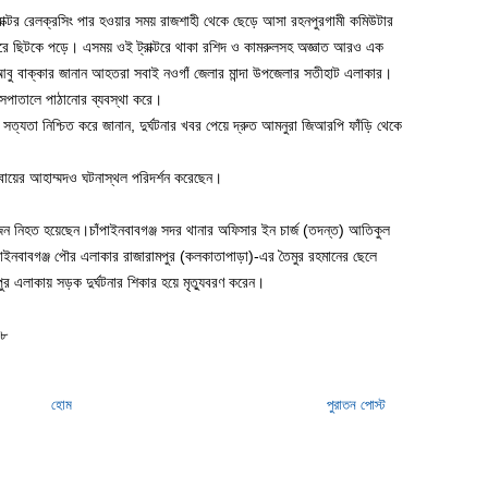
 ট্রাক্টর রেলক্রসিং পার হওয়ার সময় রাজশাহী থেকে ছেড়ে আসা রহনপুরগামী কমিউটার
দুই ধারে ছিটকে পড়ে। এসময় ওই ট্রাক্টরে থাকা রশিদ ও কামরুলসহ অজ্ঞাত আরও এক
আবু বাক্কার জানান আহতরা সবাই নওগাঁ জেলার মান্দা উপজেলার সতীহাট এলাকার।
াসপাতালে পাঠানোর ব্যবস্থা করে।
্যতা নিশ্চিত করে জানান, দুর্ঘটনার খবর পেয়ে দ্রুত আমনুরা জিআরপি ফাঁড়ি থেকে
বায়ের আহাম্মদও ঘটনাস্থল পরিদর্শন করেছেন।
কজন নিহত হয়েছেন।চাঁপাইনবাবগঞ্জ সদর থানার অফিসার ইন চার্জ (তদন্ত) আতিকুল
পাইনবাবগঞ্জ পৌর এলাকার রাজারামপুর (কলকাতাপাড়া)-এর তৈমুর রহমানের ছেলে
 এলাকায় সড়ক দুর্ঘটনার শিকার হয়ে মৃত্যুবরণ করেন।
১৮
হোম
পুরাতন পোস্ট