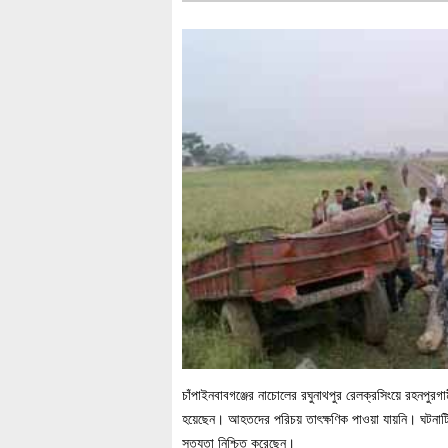
চাঁপাইনবাবগঞ্জের নাচোলের রঘুনাথপুর রেলক্রসিংয়ে রহনপুরগা
হয়েছেন। আহতদের পরিচয় তাৎক্ষণিক পাওয়া যায়নি। ঘটনাট
সত্যতা নিশ্চিত করেছেন।