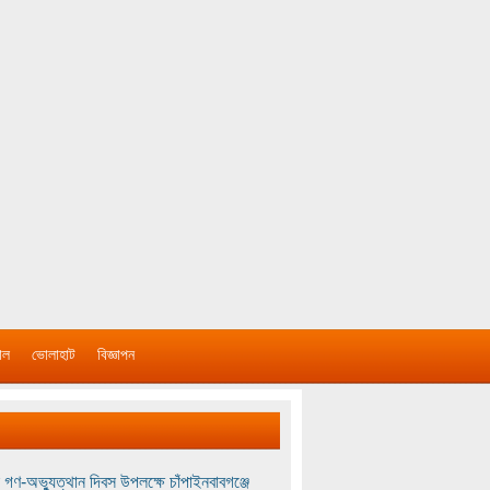
াল
ভোলাহাট
বিজ্ঞাপন
 গণ-অভ্যুত্থান দিবস উপলক্ষে চাঁপাইনবাবগঞ্জে