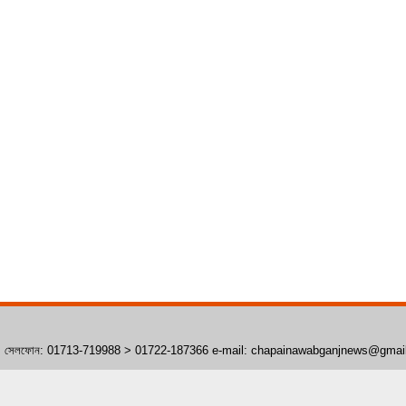
াঁপাইনবাবগঞ্জ। সেলফোন: 01713-719988 > 01722-187366 e-mail: chapainawabganjnews@gma