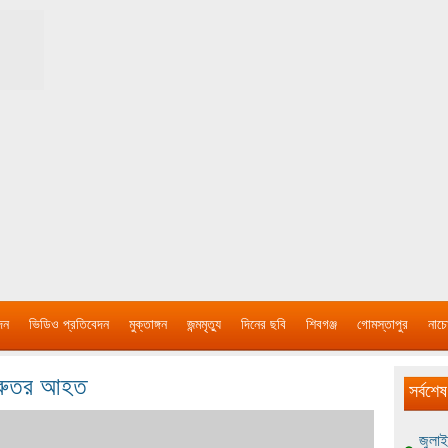
দন
ভিডিও প্রতিবেদন
মুক্তাঙ্গন
জন্মমৃত্যু
দিনের ছবি
শিবগঞ্জ
গোমস্তাপুর
নাচে
গুরুতর আহত
সর্বশেষ
জুলাই