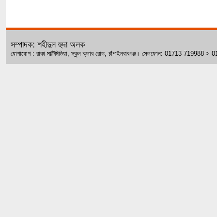
সম্পাদক: শহীদুল হুদা অলক
যোগাযোগ : রাকা মাল্টিমিডিয়া, স্কুল ক্লাব রোড, চাঁপাইনবাবগঞ্জ। সেলফোন: 01713-