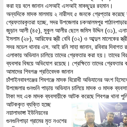
করা হয় বলে জানান এসআই এসআই মাকছুদুর রহমান।
অন্যদিকে মাদক মালমায় ২ নারীসহ ৫ জনকে গ্রেপ্তার করেছে
গ্রেফতারকৃতরা হচ্ছে, সদর উপজেলার চকআলমপুর পাঠানপাড়ার
জুড়ান আলী (৪৫), মুকুল আলীর ছেলে জমিস উদ্দিন (৩১), এনা
ইসলাম (২৮), আরিফের স্ত্রী বেবি (৩২) ও আব্দুল মালেকের স্ত্
সদর মডেল থানার এস. আই রনি সাহা জানান, রবিবার দিবাগত 
এলাকায় অভিযান চালিয়ে তাদের গ্রেফতার করা হয়। তাদের বির
ব্যবসার বিষয়ে অভিযোগ রয়েছে। প্রেক্ষিতে তাদের গ্রেফতার
আমাদের শিবগঞ্জ প্রতিবেদক জানান
চাঁপাইনবাবগঞ্জের শিবগঞ্জে মাদক বিরোধী অভিযানের অংশ হিসেব
উপজেলার গুনগুনি পাড়ায় অভিযান চালিয়ে মাদক ও মাদক ব্যবসার
টাকা সহ এক মাদক ব্যবসায়ীকে আটক করেছে শিবগঞ্জ থানা পু
আটককৃত ব্যক্তি হচ্ছে
নয়ালাভাঙ্গা ইউনিয়নের
গুনগুনিপাড়া গ্রামের মৃত নওশের