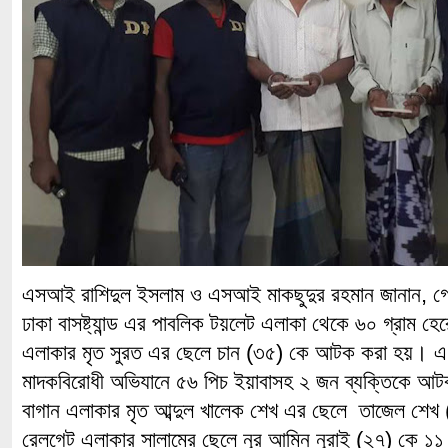
এসআই রাশিদুল ইসলাম ও এসআই মাকছুদুর রহমান জানান, গো
ঢাকা বাসষ্ট্যান্ড এর পাবলিক টয়লেট এলাকা থেকে ৬০ গ্রাম 
এলাকার মৃত সুরত এর ছেলে চান (৩৫) কে আটক করা হয়। এ সম
মাদকবিরোধী অভিযানে ৫৬ পিচ ইয়াবাসহ ২ জন ব্যক্তিকে আট
বাগান এলাকার মৃত আব্দুল খালেক শেখ এর ছেলে তাজেল শে
রেলগেট এলাকার সালামের ছেলে নূর আমিন নূরাই (২৭) কে ১