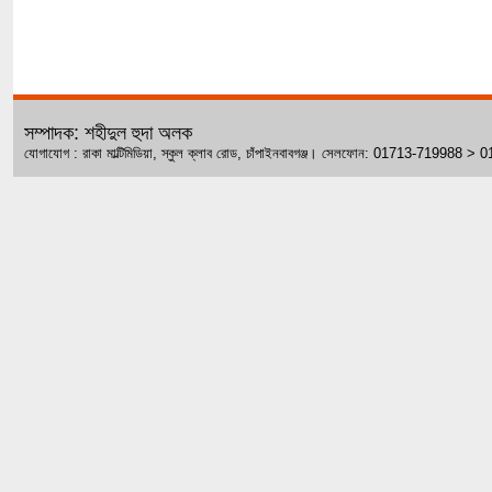
সম্পাদক: শহীদুল হুদা অলক
যোগাযোগ : রাকা মাল্টিমিডিয়া, স্কুল ক্লাব রোড, চাঁপাইনবাবগঞ্জ। সেলফোন: 01713-