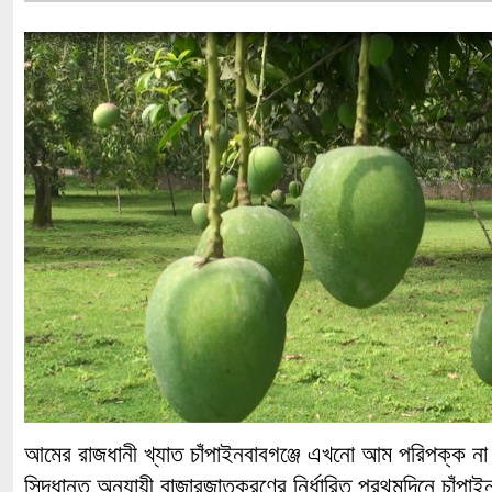
আমের রাজধানী খ্যাত চাঁপাইনবাবগঞ্জে এখনো আম পরিপক্ক না
সিদ্ধান্ত অনুযায়ী বাজারজাতকরণের নির্ধারিত প্রথমদিনে চাঁপা