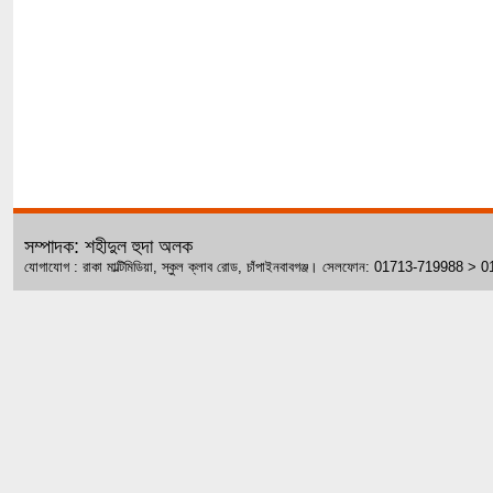
সম্পাদক: শহীদুল হুদা অলক
যোগাযোগ : রাকা মাল্টিমিডিয়া, স্কুল ক্লাব রোড, চাঁপাইনবাবগঞ্জ। সেলফোন: 01713-