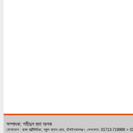
সম্পাদক: শহীদুল হুদা অলক
যোগাযোগ : রাকা মাল্টিমিডিয়া, স্কুল ক্লাব রোড, চাঁপাইনবাবগঞ্জ। সেলফোন: 01713-