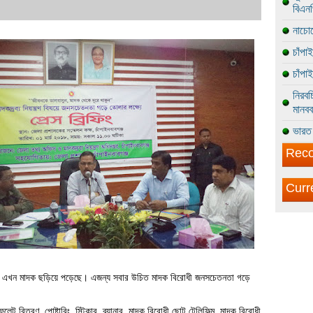
বিএন
নাচোল
চাঁপা
চাঁপা
নিরবচ
মানবব
ভারত 
Reco
Curr
াঝেও এখন মাদক ছড়িয়ে পড়েছে। এজন্য সবার উচিত মাদক বিরোধী জনসচেতনতা গড়ে
েট বিতরণ, পোষ্টারিং, স্টিকার, ব্যানার, মাদক বিরোধী ছোট টেলিফিল্ম, মাদক বিরোধী