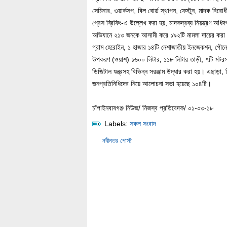
সেমিনার, ওয়ার্কসপ, বিল বোর্ড স্থাপন, ফেস্টুন, মাদক বির
প্রেস ব্রিফিং-এ উল্লেখ করা হয়, মাদকদ্রব্য নিয়ন্ত্রণ অধ
অভিযানে ২১৩ জনকে আসামী করে ১৯২টি মামলা দায়ের করা 
গ্রাম হেরোইন, ১ হাজার ১৪টি নেশাজাতীয় ইনজেকশন, পৌনে
উপকরণ (ওয়াশ) ১৬০০ লিটার, ১১৮ লিটার তাড়ী, ৭টি মটরসা
ডিজিটাল যন্ত্রসহ বিভিন্ন সরঞ্জাম উদ্ধার করা হয়। এছাড়া, বিভ
জনপ্রতিনিধিদের নিয়ে আলোচনা সভা হয়েছে ১০৪টি।
চাঁপাইনবাবগঞ্জ নিউজ/ নিজস্ব প্রতিবেদক/ ০১-০৩-১৮
Labels:
সকল সংবাদ
নবীনতর পোস্ট