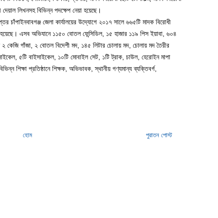
োধী দেয়াল লিখনসহ বিভিন্ন পদক্ষেপ নেয়া হয়েছে।
িদপ্তর চাঁপাইনবাবগঞ্জ জেলা কার্যালয়ের উদ্যোগে ২০১৭ সালে ৬৬৫টি মাদক বিরোধী
হয়েছে। এসব অভিযানে ১১৫০ বোতল ফেন্সিডিল, ১৫ হাজার ১১৯ পিস ইয়াবা, ৬০৪
 ২ কেজি গাঁজা, ২ বোতল বিদেশী মদ, ১৪৫ লিটার চোলায় মদ, চোলায় মদ তৈরীর
ইকেল, ৫টি বাইসাইকেল, ১০টি মোবাইল সেট, ১টি ট্রাক, চাউল, হেরোইন মাপা
িন্ন শিক্ষা প্রতিষ্ঠানে শিক্ষক, অভিভাবক, স্থানীয় গণ্যমান্য ব্যক্তিবর্গ,
হোম
পুরাতন পোস্ট