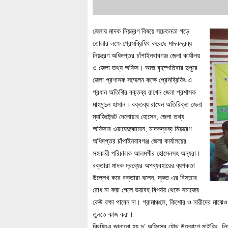
জেলায় মাদক নিয়ন্ত্রণ বিষয়ে সচেতনতা গড়ে
তোলার লক্ষে প্রেসব্রিফিং করেছে মাদকদ্রব্য
নিয়ন্ত্রণ অধিদপ্তর চাঁপাইনবাবগঞ্জ জেলা কার্যালয়
ও জেলা তথ্য অফিস। আজ বৃহস্পতিবার দুপুরে
জেলা প্রশাসক সম্মেলন কক্ষে প্রেসব্রিফিং এ
প্রধান অতিথির বক্তব্য রাখেন জেলা প্রশাসক
মাহমুদুল হাসান। বক্তব্য রাখেন অতিরিক্ত জেলা
ম্যাজিষ্ট্রেট দেলোয়ার হোসেন, জেলা তথ্য
অফিসার ওয়াহেদুজ্জামান, মাদকদ্রব্য নিয়ন্ত্রণ
অধিদপ্তর চাঁপাইনবাবগঞ্জ জেলা কার্যালয়ের
সহকারী পরিচালক আলমগীর হোসেনসহ অন্যরা।
বক্তারা মাদক দ্রব্যের অপব্যবহারের ব্যপকতা
উল্লেখ করে বক্তারা বলেন, দ্রুত এর বিস্তার
রোধ না করা গেলে ভয়াবহ বিপর্যয় থেকে সমাজের
কেউ রক্ষা পাবেন না। গ্রামাঞ্চলে, কিশোর ও নারীদের ম
তুলতে কাজ করা।
ব্রিফিংএ জানানো হয় দু’ অফিসের যৌথ উদ্যোগে মাইকিং, লিফল