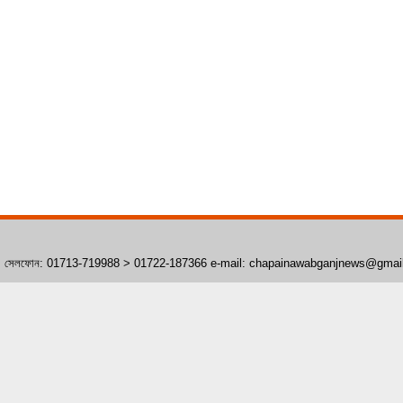
াঁপাইনবাবগঞ্জ। সেলফোন: 01713-719988 > 01722-187366 e-mail: chapainawabganjnews@gma