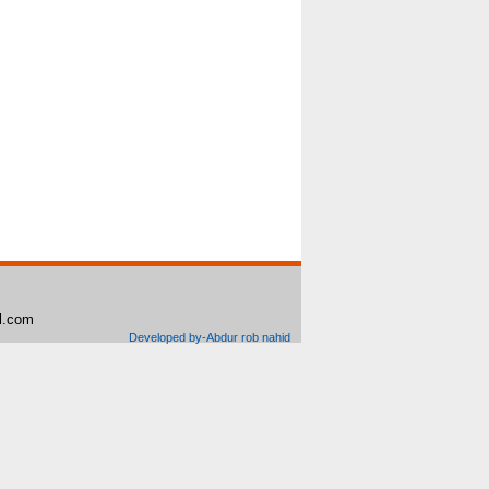
il.com
Developed by-Abdur rob nahid