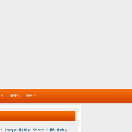
াল
ভোলাহাট
বিজ্ঞাপন
 গণ-অভ্যুত্থান দিবস উপলক্ষে চাঁপাইনবাবগঞ্জে