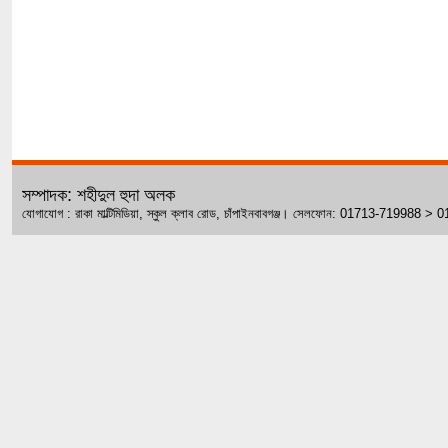
সম্পাদক: শহীদুল হুদা অলক
যোগাযোগ : রাকা মাল্টিমিডিয়া, স্কুল ক্লাব রোড, চাঁপাইনবাবগঞ্জ। সেলফোন: 01713-