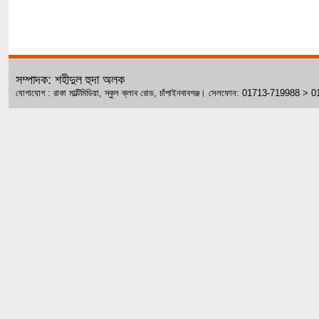
সম্পাদক: শহীদুল হুদা অলক
যোগাযোগ : রাকা মাল্টিমিডিয়া, স্কুল ক্লাব রোড, চাঁপাইনবাবগঞ্জ। সেলফোন: 01713-