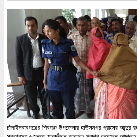
চাঁপাইনবাবগঞ্জের শিবগঞ্জ উপজেলার হাউসনগর গ্রামের আব্দুর রহম
সন্তানসহ ৬জনকে যাবজ্জীবন কারাদন্ড প্রদান করেছেন আদাল