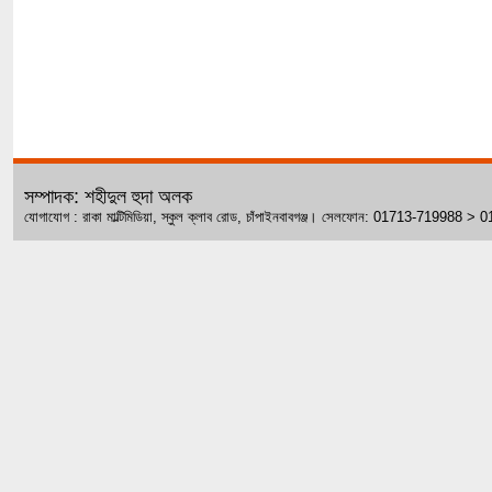
সম্পাদক: শহীদুল হুদা অলক
যোগাযোগ : রাকা মাল্টিমিডিয়া, স্কুল ক্লাব রোড, চাঁপাইনবাবগঞ্জ। সেলফোন: 01713-