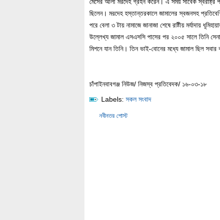
মেসের আলী মরদেহ গ্রহন করেন। এ সময় সাবেক স্বরাষ্ট্র প্রত
ছিলেন। মরদেহ হস্তান্তরকালে জামালের স্বজনসহ প্রতিবেশ
পরে বেলা ৩ টায় নামাজে জানাজা শেষে রাষ্টীয় মর্যাদায় ধূম
উল্লেখ্য জামাল এসএসসি পাসের পর ২০০৫ সালে তিনি সেনা 
মিশনে যান তিনি। তিন ভাই-বোনের মধ্যে জামাল ছিল সবার
চাঁপাইনবাবগঞ্জ নিউজ/ নিজস্ব প্রতিবেদক/ ১৬-০৩-১৮
Labels:
সকল সংবাদ
নবীনতর পোস্ট