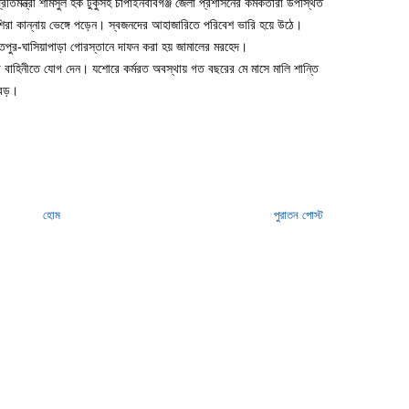
িমন্ত্রী শামসুল হক টুকুসহ চাঁপাইনবাবগঞ্জ জেলা প্রশাসনের কর্মকর্তারা উপস্থিত
িরা কান্নায় ভেঙ্গে পড়েন। স্বজনদের আহাজারিতে পরিবেশ ভারি হয়ে উঠে।
িহায়াতপুর-ঘাসিয়াপাড়া গোরস্তানে দাফন করা হয় জামালের মরহেদ।
বাহিনীতে যোগ দেন। যশোরে কর্মরত অবস্থায় গত বছরের মে মাসে মালি শান্তি
 বড়।
হোম
পুরাতন পোস্ট