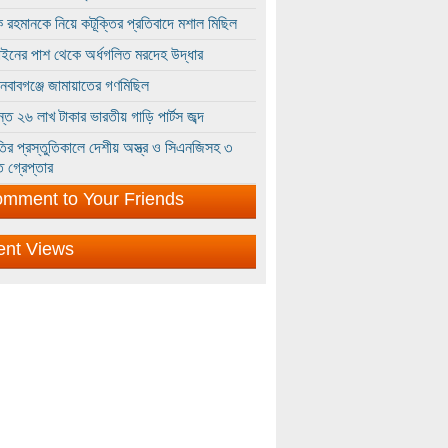
 রহমানকে নিয়ে কটূক্তির প্রতিবাদে মশাল মিছিল
ইনের পাশ থেকে অর্ধগলিত মরদেহ উদ্ধার
ইনবাবগঞ্জে জামায়াতের গণমিছিল
্তে ২৬ লাখ টাকার ভারতীয় গাড়ি পার্টস জব্দ
ির প্রস্তুতিকালে দেশীয় অস্ত্র ও সিএনজিসহ ৩
 গ্রেপ্তার
mment to Your Friends
ent Views