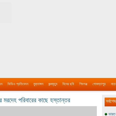
দন
ভিডিও প্রতিবেদন
মুক্তাঙ্গন
জন্মমৃত্যু
দিনের ছবি
শিবগঞ্জ
গোমস্তাপুর
নাচে
র মরদেহ পরিবারের কাছে হস্তান্তর
সর্বশেষ
ভারত 