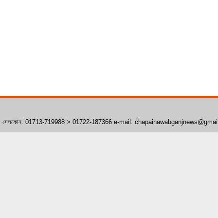
াঁপাইনবাবগঞ্জ। সেলফোন: 01713-719988 > 01722-187366 e-mail: chapainawabganjnews@gma