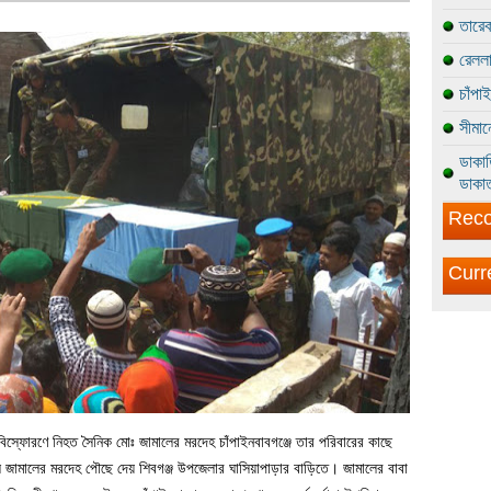
তারেক
রেললা
চাঁপা
সীমান
ডাকাত
ডাকাত
Reco
Curr
বিস্ফোরণে নিহত সৈনিক মোঃ জামালের মরদেহ চাঁপাইনবাবগঞ্জে তার পরিবারের কাছে
দল জামালের মরদেহ পৌছে দেয় শিবগঞ্জ উপজেলার ঘাসিয়াপাড়ার বাড়িতে। জামালের বাবা