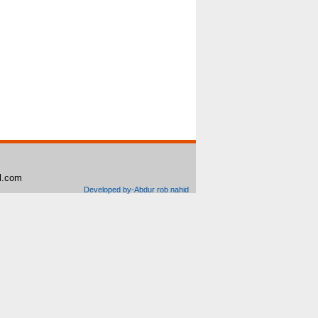
il.com
Developed by-Abdur rob nahid